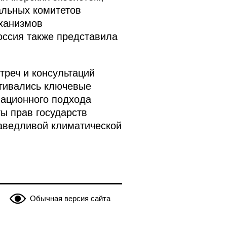
альных комитетов
еханизмов
оссия также представила
треч и консультаций
агивались ключевые
национного подхода
ы прав государств
аведливой климатической
Обычная версия сайта