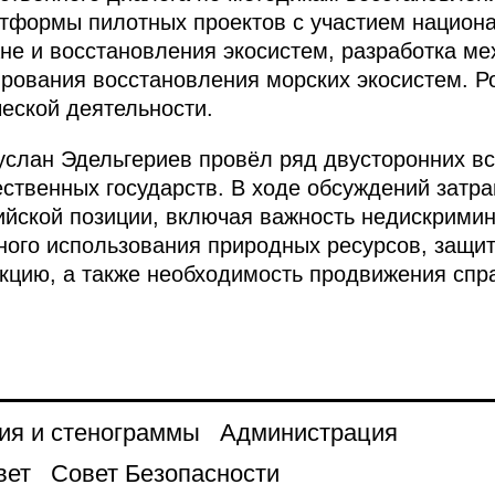
атформы пилотных проектов с участием национ
ане и восстановления экосистем, разработка м
ования восстановления морских экосистем. Р
ческой деятельности.
слан Эдельгериев провёл ряд двусторонних вс
ственных государств. В ходе обсуждений затр
ийской позиции, включая важность недискрими
ного использования природных ресурсов, защит
кцию, а также необходимость продвижения спр
ия и стенограммы
Администрация
вет
Совет Безопасности