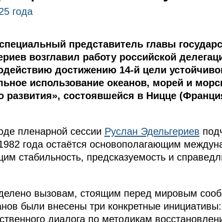
25 года
специальный представитель главы государс
риев возглавил работу российской делегаци
действию достижению 14-й цели устойчиво
льное использование океанов, морей и морс
о развития», состоявшейся в Ницце (Франция
ходе пленарной сессии
Руслан Эдельгериев
подч
1982 года остаётся основополагающим между
им стабильность, предсказуемость и справедл
делено вызовам, стоящим перед мировым сооб
анов были внесены три конкретные инициативы:
ственного диалога по методикам восстановлени