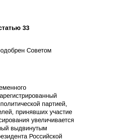
статью 33
 одобрен Советом
еменного
зарегистрированный
политической партией,
елей, принявших участие
нсирования увеличивается
нный выдвинутым
резидента Российской