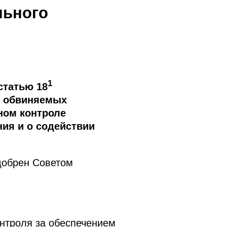
льного
1
статью 18
и обвиняемых
ном контроле
ния и о содействии
добрен Советом
нтроля за обеспечением