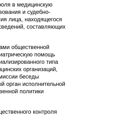
роля в медицинскую
вования и судебно-
сия лица, находящегося
 сведений, составляющих
нами общественной
хиатрическую помощь
циализированного типа
цинских организаций,
миссии беседы
й орган исполнительной
венной политики
щественного контроля