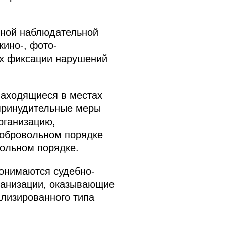
нной наблюдательной
ино-, фото-
ях фиксации нарушений
находящиеся в местах
принудительные меры
рганизацию,
добровольном порядке
ольном порядке.
понимаются судебно-
ганизации, оказывающие
ализированного типа