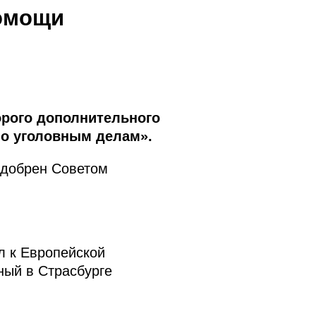
помощи
рого дополнительного
по уголовным делам».
одобрен Советом
л к Европейской
ный в Страсбурге