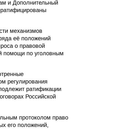
лам и Дополнительный
и ратифицированы
сти механизмов
ряда её положений
роса о правовой
й помощи по уголовным
отренные
ом регулирования
 подлежит ратификации
оговорах Российской
льным протоколом право
ых его положений,