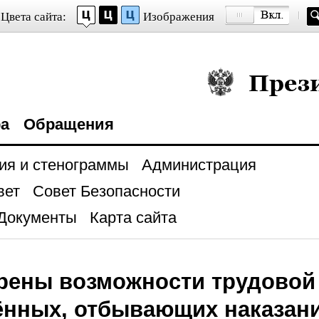
Цвета сайта:
Изображения
Президент Росси
ра
Обращения
ия и стенограммы
Администрация
вет
Совет Безопасности
Документы
Карта сайта
ены возможности трудовой 
ённых, отбывающих наказан