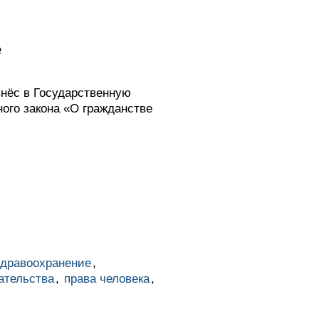
е
внёс в Государственную
ого закона «О гражданстве
здравоохранение
,
ательства
,
права человека
,