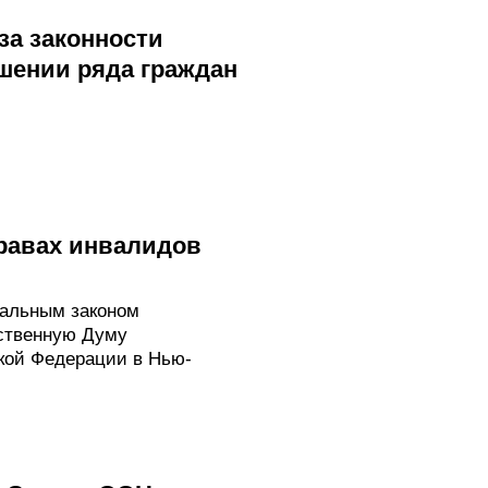
за законности
шении ряда граждан
равах инвалидов
ральным законом
ственную Думу
кой Федерации в Нью-