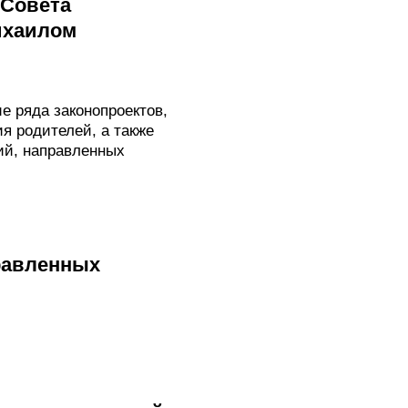
 Совета
ихаилом
 ряда законопроектов,
я родителей, а также
ий, направленных
правленных