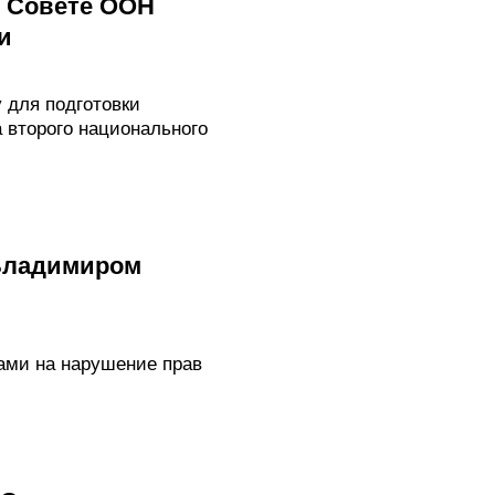
в Совете ООН
и
 для подготовки
 второго национального
 Владимиром
ами на нарушение прав