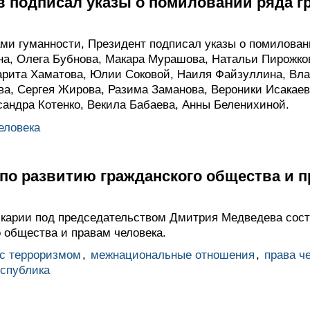
 подписал указы о помиловании ряда г
ми гуманности, Президент подписал указы о помилован
на, Олега Бубнова, Макара Мурашова, Натальи Пирожко
рита Хаматова, Юлии Соковой, Наиля Файзуллина, Вла
ва, Сергея Жирова, Разима Заманова, Вероники Исакае
сандра Котенко, Векила Бабаева, Анны Беленихиной.
еловека
по развитию гражданского общества и п
карии под председательством Дмитрия Медведева сост
 общества и правам человека.
 с терроризмом
,
межнациональные отношения
,
права ч
еспублика