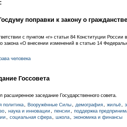
:
Госдуму поправки к закону о гражданств
ветствии с пунктом «г» статьи 84 Конституции России 
о закона «О внесении изменений в статью 14 Федеральн
рава человека
дание Госсовета
 расширенное заседание Государственного совета.
я политика
,
Вооружённые Силы
,
демография
,
жильё
,
во
,
наука и инновации
,
пенсии
,
поддержка предприним
ции
,
социальная сфера
,
школа
,
экономика и финансы