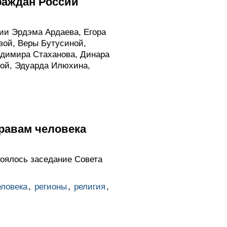
раждан России
ии Эрдэма Ардаева, Егора
вой, Веры Бутусиной,
димира Стаханова, Динара
вой, Эдуарда Илюхина,
равам человека
оялось заседание Совета
еловека
,
регионы
,
религия
,