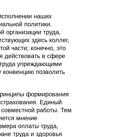
 исполнении наших
иальной политики.
й организации труда,
тствующих здесь коллег,
ой части; конечно, это
ся действовать в сфере
 труда упреждающими
ту конвенцию позволить
 принципы формирования
 страхования. Единый
т совместной работы. Тем
яется мнение
змера оплаты труда,
ране труда и здоровья