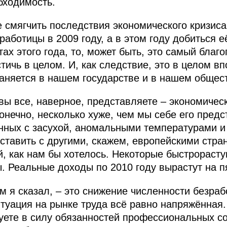
бходимость.
е смягчить последствия экономического кризиса
аботицы в 2009 году, а в этом году добиться е
тах этого года, то, может быть, это самый благ
тичь в целом. И, как следствие, это в целом в
раняется в нашем государстве и в нашем общес
вы все, наверное, представляете – экономическ
онечно, несколько хуже, чем мы себе его предс
анных с засухой, аномальными температурами и
ставить с другими, скажем, европейскими стран
ой, как нам бы хотелось. Некоторые быстрораст
. Реальные доходы по 2010 году вырастут на п
ём я сказал, – это снижение численности безра
итуация на рынке труда всё равно напряжённая
уете в силу обязанностей профессиональных с