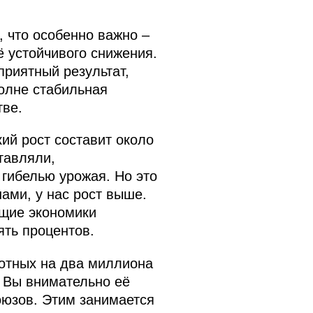
, что особенно важно –
ё устойчивого снижения.
оприятный результат,
полне стабильная
тве.
ий рост составит около
тавляли,
 гибелью урожая. Но это
ами, у нас рост выше.
ущие экономики
ять процентов.
ботных на два миллиона
. Вы внимательно её
оюзов. Этим занимается