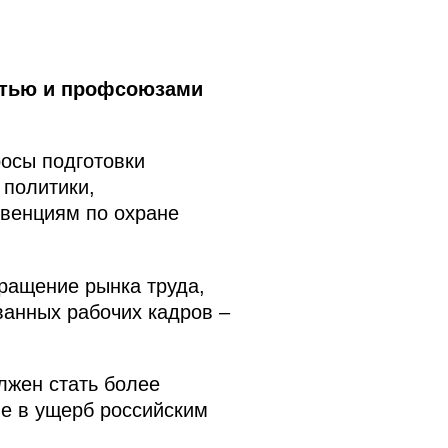
стью и профсоюзами
росы подготовки
политики,
венциям по охране
ращение рынка труда,
ванных рабочих кадров –
олжен стать более
е в ущерб российским