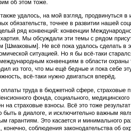
рим об этом тоже.
также удалось, на мой взгляд, продвинуться в
х обязательств, точнее в развитии нашей соц
елый ряд конвенций: конвенции Международно
хартия. Мы обсуждали эти темы с рядом прису
 [Шмаковым]. Не всё пока удалось сделать в эт
омической ситуацией. Но я бы всё‑таки старал
 международным конвенциям в области охраны
дил из того, что мы ещё бедные и пока себе э
жность, всё‑таки нужно двигаться вперёд.
 оплаты труда в бюджетной сфере, страховые
енсионного фонда, социального, медицинского
н на страховые взносы. Всё это тоже результа
 быть в диалоге, и исключительно важным явл
м гарантиям. Это касается и минимального ра
, конечно, соблюдения законодательства об ох