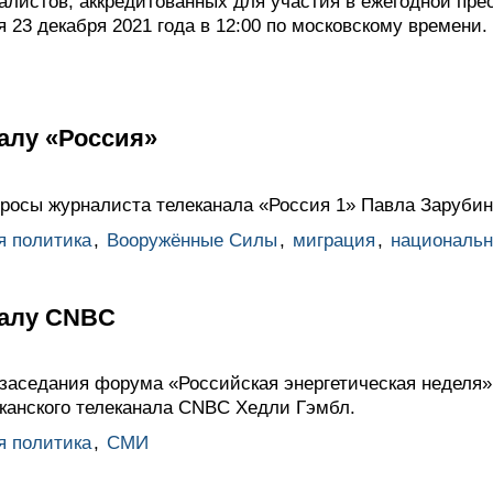
алистов, аккредитованных для участия в ежегодной пр
я 23 декабря 2021 года в 12:00 по московскому времени.
алу «Россия»
просы журналиста телеканала «Россия 1» Павла Зарубин
я политика
,
Вооружённые Силы
,
миграция
,
национальн
налу CNBC
 заседания форума «Российская энергетическая неделя
анского телеканала CNBC Хедли Гэмбл.
я политика
,
СМИ