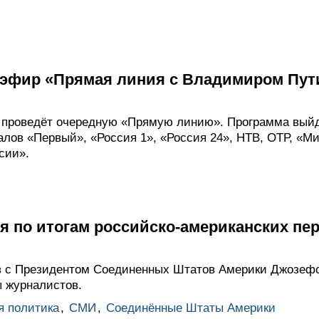
 эфир «Прямая линия с Владимиром Пу
проведёт очередную «Прямую линию». Программа выйде
алов «Первый», «Россия 1», «Россия 24», НТВ, ОТР, «М
сии».
я по итогам российско-американских пе
ов с Президентом Соединенных Штатов Америки Джозе
ы журналистов.
я политика
,
СМИ
,
Соединённые Штаты Америки