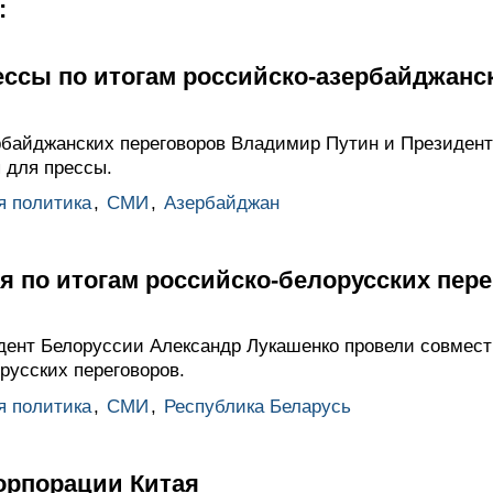
:
ессы по итогам российско-азербайджанс
рбайджанских переговоров Владимир Путин и Президен
 для прессы.
я политика
,
СМИ
,
Азербайджан
я по итогам российско-белорусских пер
дент Белоруссии Александр Лукашенко провели совмес
русских переговоров.
я политика
,
СМИ
,
Республика Беларусь
рпорации Китая