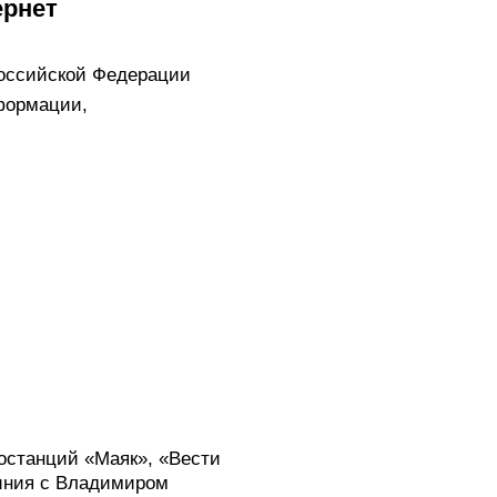
ернет
Российской Федерации
формации,
иостанций «Маяк», «Вести
иния с Владимиром