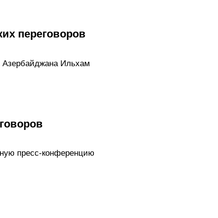
ких переговоров
т Азербайджана Ильхам
еговоров
тную пресс-конференцию