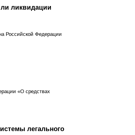
или ликвидации
она Российской Федерации
ерации «О средствах
системы легального