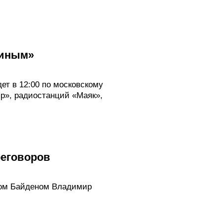
тиным»
т в 12:00 по московскому
ир», радиостанций «Маяк»,
реговоров
фом Байденом Владимир