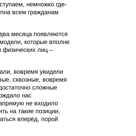
ступаем, немножко где-
тупна всем гражданам
 два месяца появляются
модели, которые вполне
и физических лиц –
рали, вовремя увидели
вые, сквозные, вовремя
достаточно сложные
вождало нас
напрямую не входило
ть на такие позиции,
гаться вперёд, порой