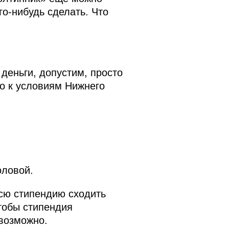
го‑нибудь сделать. Что
деньги, допустим, просто
но к условиям Нижнего
оловой.
всю стипендию сходить
чтобы стипендия
евозможно.