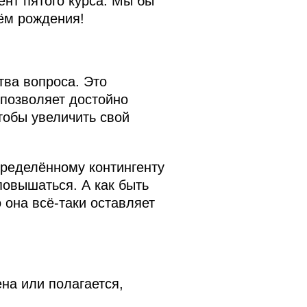
ент пятого курса. Мы бы
ём рождения!
тва вопроса. Это
 позволяет достойно
тобы увеличить свой
пределённому контингенту
 повышаться. А как быть
 она всё‑таки оставляет
на или полагается,