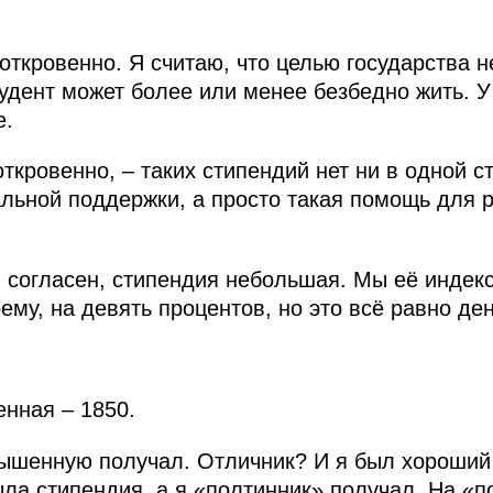
откровенно. Я считаю, что целью государства 
удент может более или менее безбедно жить. У 
е.
откровенно, – таких стипендий нет ни в одной с
льной поддержки, а просто такая помощь для р
 я согласен, стипендия небольшая. Мы её индек
ему, на девять процентов, но это всё равно де
нная – 1850.
ышенную получал. Отличник? И я был хороший 
ыла стипендия, а я «полтинник» получал. На «