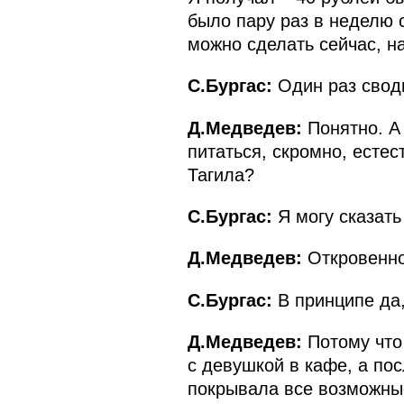
было пару раз в неделю с
можно сделать сейчас, на
С.Бургас:
Один раз своди
Д.Медведев:
Понятно. А 
питаться, скромно, есте
Тагила?
С.Бургас:
Я могу сказат
Д.Медведев:
Откровенно
С.Бургас:
В принципе да,
Д.Медведев:
Потому что 
с девушкой в кафе, а пос
покрывала все возможные