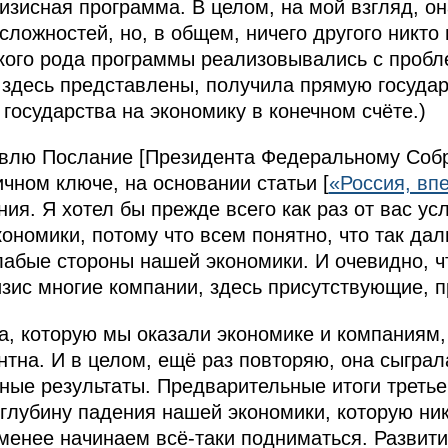
изисная программа. В целом, на мой взгляд, он
 сложностей, но, в общем, ничего другого никто
такого рода программы реализовывались с пробл
 здесь представлены, получила прямую госуда
 государства на экономику в конечном счёте.)
товлю Послание [Президента Федеральному Соб
чном ключе, на основании статьи [
«Россия, вп
ния. Я хотел бы прежде всего как раз от вас у
ономики, потому что всем понятно, что так дал
абые стороны нашей экономики. И очевидно, ч
изис многие компании, здесь присутствующие, п
, которую мы оказали экономике и компаниям,
нтна. И в целом, ещё раз повторяю, она сыграл
ные результаты. Предварительные итоги третье
 глубину падения нашей экономики, которую ни
 менее начинаем всё‑таки подниматься. Развит