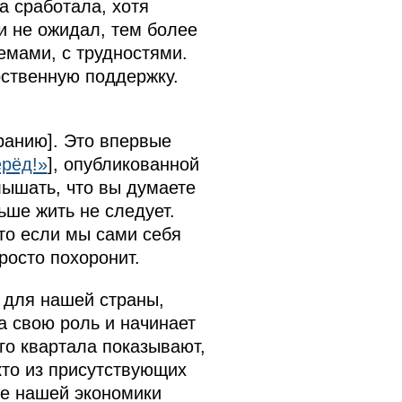
а сработала, хотя
 и не ожидал, тем более
емами, с трудностями.
рственную поддержку.
ранию]. Это впервые
ерёд!»
], опубликованной
слышать, что вы думаете
ьше жить не следует.
то если мы сами себя
росто похоронит.
 для нашей страны,
а свою роль и начинает
го квартала показывают,
кто из присутствующих
ие нашей экономики