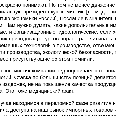
прекрасно понимают. Но тем не менее движение 
циальную президентскую комиссию [по модерн
итию экономики России], Послание в значительн
. Нам нужно думать, какие дополнительные им
ые, и организационные, идеологические, если х
нник природных ресурсов вправе рассчитывать 
ременных технологий в производстве, отвечаю
и производства, экологической безопасности,
ы все присутствующие об этом помнили.
а российских компаний недооценивает потенци
логий. Ставка по большинству позиций делается
е издержек, не на повышение качества продукци
а. Это тоже медицинский факт.
учае находимся в переломной фазе развития н
ила доступа на наш рынок импортных товаров и