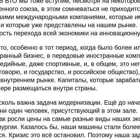
В ВТО мы тоже вступим, несмотря на некоторо
ного союза, в этом сомневаться не приходится
йшими международными компаниями, которые и
 и которые уже представлены на нашем рынке. 
сть перехода всей экономики на инновационну
о, особенно в тот период, когда было более и
транный бизнес, в передовые иностранные ком
едийные, даже спортивные, и, в общем, это не
говорю, и государство, и российское общество)
а внутреннем рынке. Капиталы, которые зараба
ере размещаться внутри страны.
сколь важна задача модернизации. Ещё до нача
ни один человек, присутствующий в этом зале. 
как росли цены на самые разные виды наших экс
лургии. Казалось бы, наши машины стали боле
я. Кризис это всё остановил. Поэтому наша зад