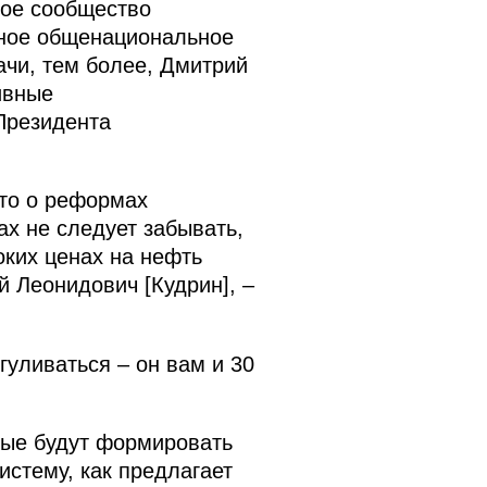
кое сообщество
нное общенациональное
ачи, тем более, Дмитрий
ивные
Президента
 то о реформах
х не следует забывать,
оких ценах на нефть
ей Леонидович [Кудрин], –
уливаться – он вам и 30
рые будут формировать
истему, как предлагает