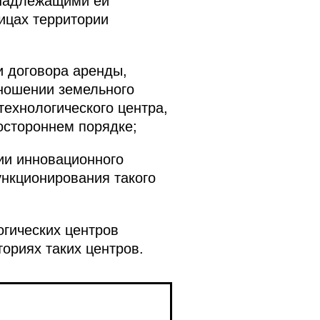
инадлежащими ей
ицах территории
и договора аренды,
тношении земельного
технологического центра,
остороннем порядке;
ии инновационного
ункционирования такого
огических центров
ориях таких центров.