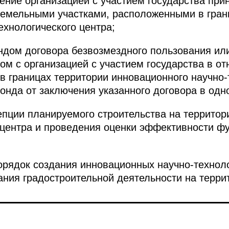
ение организацией с участием государства пр
земельными участками, расположенными в гран
ехнологического центра;
дом договора безвозмездного пользования ил
м с организацией с участием государства в о
 в границах территории инновационного научно-
фонда от заключения указанного договора в одн
епции планируемого строительства на территор
 центра и проведения оценки эффективности ф
порядок создания инновационных научно-технол
ания градостроительной деятельности на террит