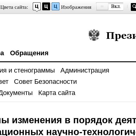
Цвета сайта:
Изображения
Президент Росси
ра
Обращения
ия и стенограммы
Администрация
вет
Совет Безопасности
Документы
Карта сайта
ы изменения в порядок дея
ционных научно-технологич