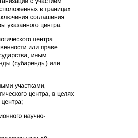
ганизации с участием
асположенных в границах
заключения соглашения
ы указанного центра;
огического центра
твенности или праве
сударства, иным
нды (субаренды) или
ыми участками,
ического центра, в целях
 центра;
ионного научно-