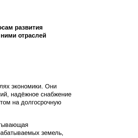
осам развития
 ними отраслей
лях экономики. Они
ий, надёжное снабжение
ётом на долгосрочную
атывающая
рабатываемых земель,