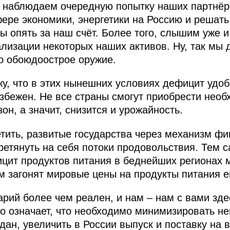
ы наблюдаем очередную попытку наших партнёр
ере экономики, энергетики на Россию и решать
ы опять за наш счёт. Более того, слышим уже 
лизации некоторых наших активов. Ну, так мы 
то обоюдоострое оружие.
жу, что в этих нынешних условиях дефицит удоб
збежен. Не все страны смогут приобрести нео
он, а значит, снизится и урожайность.
етить, развитые государства через механизм ф
ретянуть на себя потоки продовольствия. Тем 
цит продуктов питания в беднейших регионах м
м загонят мировые цены на продукты питания 
рий более чем реален, и нам – нам с вами здес
то означает, что необходимо минимизировать н
ан, увеличить в России выпуск и поставку на 