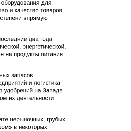
и оборудования для
во и качество товаров
й степени впрямую
последние два года
ческой, энергетической,
ен на продукты питания
ных запасов
едприятий и логистика
во удобрений на Западе
том их деятельности
тате нерыночных, грубых
ром» в некоторых