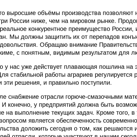
что выросшие объёмы производства позволяют 
три России ниже, чем на мировом рынке. Прод
 реальное конкурентное преимущество России, 
ан. Мы должны защитить их от перепадов конъю
одовольствия. Обращаю внимание Правительств
жиме, с понятным, видимым результатом для л
то у нас уже действует плавающая пошлина на 
Для стабильной работы аграриев регулируется 
 эти решения, и правильно поступили.
оле снабжение отрасли горюче-смазочными мат
 И конечно, у предприятий должна быть возмо
е на выполнение текущих задач. Кроме того, в
опросом является обеспеченность современной
ьства доложить сегодня о том, как решаются и
лей отрасли, которые участвуют в нашем сего