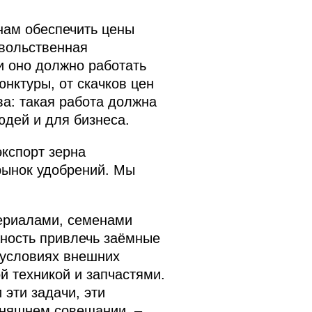
нам обеспечить цены
овольственная
и оно должно работать
нктуры, от скачков цен
а: такая работа должна
юдей и для бизнеса.
экспорт зерна
рынок удобрений. Мы
ериалами, семенами
жность привлечь заёмные
 условиях внешних
 техникой и запчастями.
 эти задачи, эти
дняшнем совещании, –