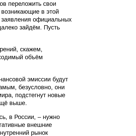
ов переложить свои
 возникающие в этой
и заявления официальных
далеко зайдём. Пусть
рений, скажем,
бходимый объём
инансовой эмиссии будут
самым, безусловно, они
ира, подстегнут новые
ещё выше.
ь, в России, – нужно
егативные внешние
внутренний рынок