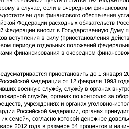
т на основании пункта 6 статьи 192 Бюджетног
орому в случае, если в очередном финансовом
едостаточен для финансового обеспечения уст
йской Федерации расходных обязательств Рос
й Федерации вносит в Государственную Думу 
ков вступления в силу (приостановления дейст
овом периоде отдельных положений федеральны
иками финансирования в очередном финансовом
дусматривается приостановить до 1 января 20
 Российской Федерации от 12 февраля 1993 го
ивших военную службу, службу в органах внутр
пожарной службе, органах по контролю за обор
веществ, учреждениях и органах уголовно-испо
ардии Российской Федерации, органах принуди
 их семей», согласно которой денежное доволь
варя 2012 года в размере 54 процентов и начин