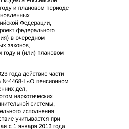
о кодекса Российской
 году и плановом периоде
ановленных
сийской Федерации,
проект федерального
вия) в очередном
х законов,
 году и (или) плановом
23 года действие части
да №4468-I «О пенсионном
енних дел,
отом наркотических
лнительной системы,
тельного исполнения
ствие учитывается при
ая с 1 января 2013 года