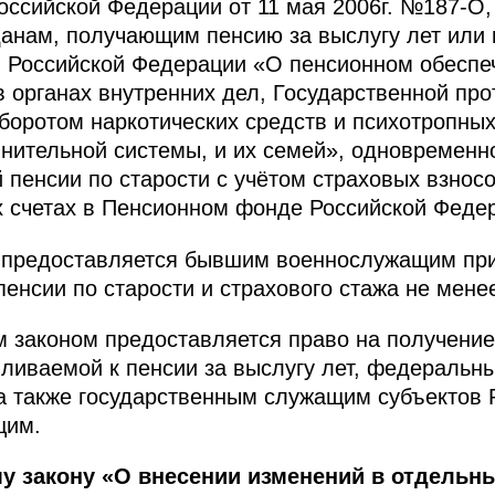
оссийской Федерации от 11 мая 2006г. №187-О,
анам, получающим пенсию за выслугу лет или
м Российской Федерации «О пенсионном обеспе
в органах внутренних дел, Государственной пр
оборотом наркотических средств и психотропны
лнительной системы, и их семей», одновременн
 пенсии по старости с учётом страховых взнос
 счетах в Пенсионном фонде Российской Феде
о предоставляется бывшим военнослужащим пр
енсии по старости и страхового стажа не менее
 законом предоставляется право на получение
вливаемой к пенсии за выслугу лет, федеральн
а также государственным служащим субъектов 
щим.
у закону «О внесении изменений в отдельн