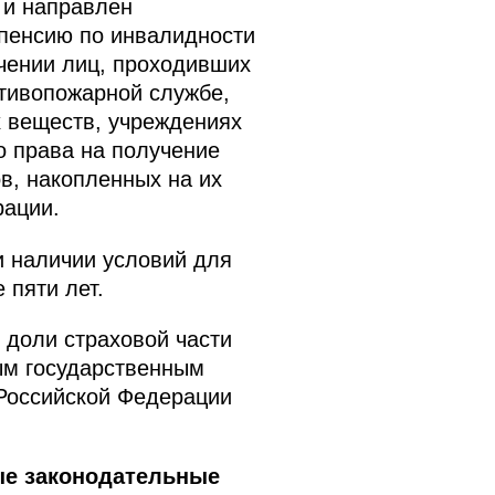
 и направлен
 пенсию по инвалидности
чении лиц, проходивших
отивопожарной службе,
х веществ, учреждениях
о права на получение
ов, накопленных на их
рации.
и наличии условий для
 пяти лет.
 доли страховой части
ым государственным
Российской Федерации
ые законодательные