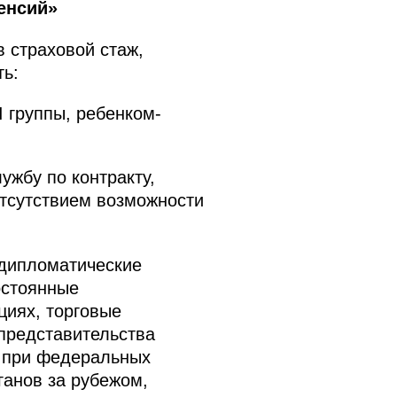
енсий»
в страховой стаж,
ть:
 группы, ребенком-
жбу по контракту,
 отсутствием возможности
 дипломатические
остоянные
циях, торговые
представительства
в при федеральных
ганов за рубежом,