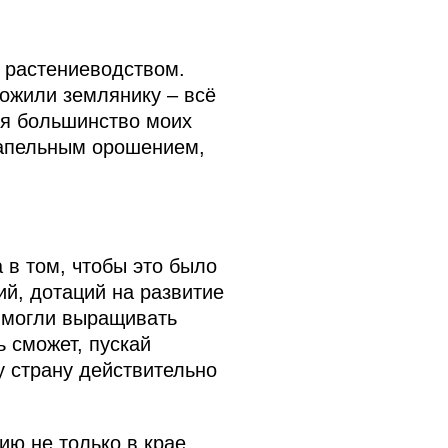
 растениеводством.
ожили землянику – всё
ся большинство моих
капельным орошением,
 в том, чтобы это было
ий, дотаций на развитие
, могли выращивать
ь сможет, пускай
у страну действительно
ию не только в крае.