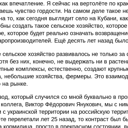
 как впечатление. Я сейчас на вертолёте по кр
ваешь чувство гордости. На самом деле такое н
на то, как сегодня выглядит село на Кубани, ка
бны создать такое сельское хозяйство, которое
е, которое будет реально означать возвращени
ропроизводителей. Ещё десять лет назад было 
 сельское хозяйство развивалось не только за 
тя без них, конечно, не выдержать ни в растен
упные комплексы, естественно, создают крупны
а, небольшие хозяйства, фермеры. Это взаимо
 на рынке.
зод, который случился со мной буквально в пр
 коллега, Виктор Фёдорович Янукович, мы с ни
и с украинской территории на российскую терри
те перелетали лет 25 назад, то контраст был б
 кормилица, просто в прекрасном состоянии, в