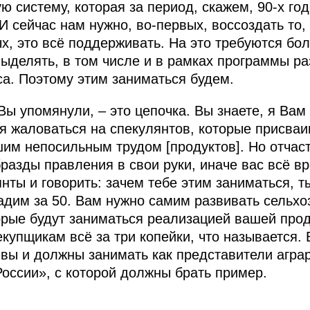
 систему, которая за период, скажем, 90-х го
И сейчас нам нужно, во‑первых, воссоздать то,
х, это всё поддерживать. На это требуются бо
выделять, в том числе и в рамках программы ра
а. Поэтому этим заниматься будем.
ы упомянули, – это цепочка. Вы знаете, я Вам
я жаловаться на спекулянтов, которые присваи
им непосильным трудом [продуктов]. Но отчасти
разды правления в свои руки, иначе вас всё в
нты и говорить: зачем тебе этим заниматься, ты
адим за 50. Вам нужно самим развивать сельх
орые будут заниматься реализацией вашей прод
купщикам всё за три копейки, что называется. 
вы и должны занимать как представители аграр
оссии», с которой должны брать пример.
.