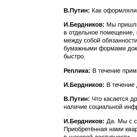
В.Путин:
Как оформляли?
И.Бердников:
Мы пришли 
в отдельное помещение, 
между собой обязанности
бумажными формами докум
быстро.
Реплика:
В течение прим
И.Бердников:
В течение 
В.Путин:
Что касается др
наличие социальной инфр
И.Бердников:
Да. Мы с 
Приобретённая нами кварт
в шаговой доступности.