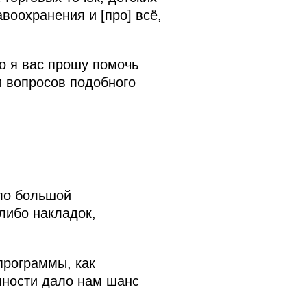
воохранения и [про] всё,
то я вас прошу помочь
и вопросов подобного
ыло большой
либо накладок,
спрограммы, как
упности дало нам шанс