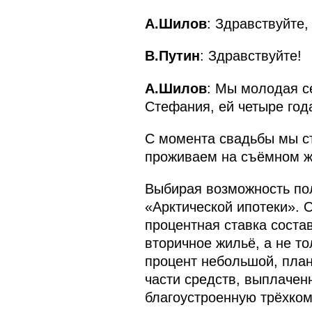
А.Шилов
: Здравствуйте
В.Путин
: Здравствуйте!
А.Шилов
: Мы молодая с
Стефания, ей четыре год
С момента свадьбы мы ст
проживаем на съёмном жи
Выбирая возможность пол
«Арктической ипотеки». О
процентная ставка соста
вторичное жильё, а не тол
процент небольшой, план
части средств, выплачен
благоустроенную трёхком