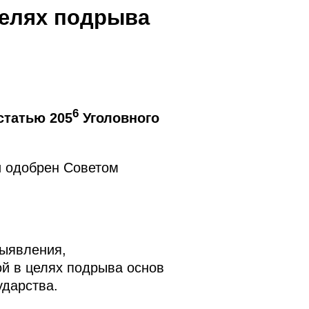
целях подрыва
6
статью 205
Уголовного
и одобрен Советом
ыявления,
й в целях подрыва основ
ударства.