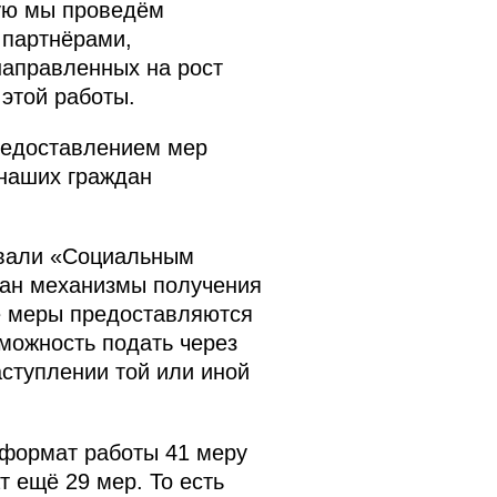
рую мы проведём
 партнёрами,
аправленных на рост
этой работы.
редоставлением мер
наших граждан
звали «Социальным
дан механизмы получения
ие меры предоставляются
зможность подать через
аступлении той или иной
 формат работы 41 меру
 ещё 29 мер. То есть