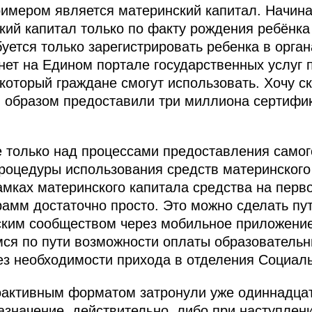
римером является материнский капитал. Начина
ий капитал только по факту рождения ребёнка 
ется только зарегистрировать ребенка в орган
нет на Едином портале государственных услуг 
который граждане смогут использовать. Хочу ск
м образом предоставили три миллиона сертифи
 только над процессами предоставления самого
оцедуры использования средств материнского 
амках материнского капитала средства на перв
рамм достаточно просто. Это можно сделать пу
ским сообществом через мобильное приложение
мся по пути возможности оплаты образовательн
ез необходимости прихода в отделения Социал
оактивным форматом затронули уже одиннадца
значение, действительно, либо при наступлени