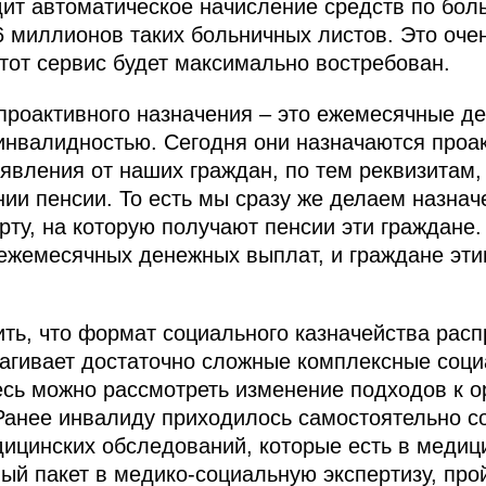
ит автоматическое начисление средств по боль
 миллионов таких больничных листов. Это оче
этот сервис будет максимально востребован.
 проактивного назначения – это ежемесячные 
инвалидностью. Сегодня они назначаются проак
явления от наших граждан, по тем реквизитам,
нии пенсии. То есть мы сразу же делаем назна
арту, на которую получают пенсии эти граждане
ежемесячных денежных выплат, и граждане эти
ить, что формат социального казначейства расп
агивает достаточно сложные комплексные соци
есь можно рассмотреть изменение подходов к о
Ранее инвалиду приходилось самостоятельно с
дицинских обследований, которые есть в медиц
ный пакет в медико-социальную экспертизу, пр