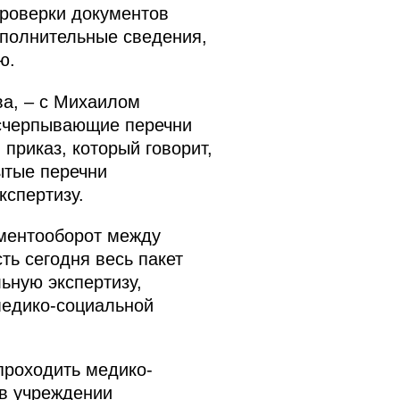
проверки документов
ополнительные сведения,
ю.
ва, – с Михаилом
исчерпывающие перечни
приказ, который говорит,
рытые перечни
кспертизу.
ументооборот между
ть сегодня весь пакет
ьную экспертизу,
медико-социальной
проходить медико-
 в учреждении