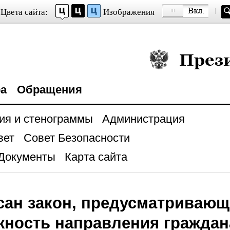
Цвета сайта:
Изображения
Президент Росси
ра
Обращения
ия и стенограммы
Администрация
вет
Совет Безопасности
Документы
Карта сайта
сан закон, предусматриваю
жность направления гражда