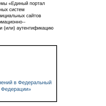
емы «Единый портал
ных систем
фициальных сайтов
рмационно-­
и (или) аутентификацию
енений в Федеральный
й Федерации»