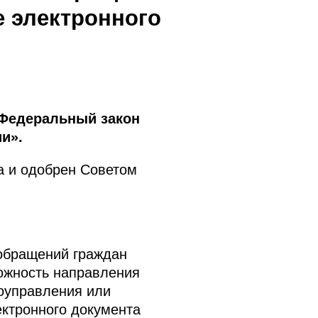
е электронного
 Федеральный закон
и».
а и одобрен Советом
обращений граждан
ожность направления
оуправления или
ктронного документа