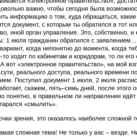
звивается «электронное правительство», достат
довольно важно, чтобы сегодня была возможност
чить информацию о том, куда обращаться, какие
ится документ, с которым ты обратился в тот ил
во, иной орган управления. Это, собственно, и
: 1 июля гражданин обратился с заявлением… 
ариант, когда непонятно до момента, когда теб
е‑то ходит по кабинетам и коридорам, то ли его
 А вот «электронное правительство», на мой вз
сути, реального доступа, реального времени по
нием. Поступил документ 1 июля, 2 июля распис
аботает, скажем, пять–семь дней, после этого 
о понятно, в правильном ли направлении идёт
старался «смылить».
очки зрения, это оказалось наиболее сложной т
мая сложная тема! Не только у вас – везде. Ни