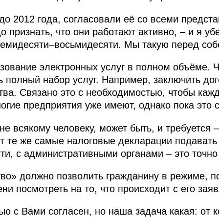
о 2012 года, согласовали её со всеми предста
о признать, что они работают активно, – и я уб
семидесяти–восьмидесяти. Мы такую перед соб
ьзование электронных услуг в полном объёме. 
ь полный набор услуг. Например, заключить до
тва. Связано это с необходимостью, чтобы каж
огие предприятия уже имеют, однако пока это 
е всякому человеку, может быть, и требуется 
вот те же самые налоговые декларации подавать
ти, с административными органами – это точно
во» должно позволить гражданину в режиме, по
ни посмотреть на то, что происходит с его зая
ю с Вами согласен, но наша задача какая: от к