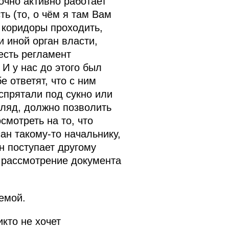
очно активно работает
ь (то, о чём я там Вам
 коридоры проходить,
и иной орган власти,
 есть регламент
И у нас до этого был
е ответят, что с ним
 спрятали под сукно или
гляд, должно позволить
смотреть на то, что
ан такому‑то начальнику,
он поступает другому
 рассмотрение документа
емой.
кто не хочет