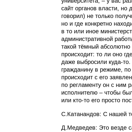
университета, – у вас ра
сайт органов власти, но 
говорил) не только полу
но и где конкретно наход
в то или иное министерст
административной работы
такой тёмный абсолютно в
происходит: то ли оно гд
даже выбросили куда‑то.
гражданину в режиме, по 
происходит с его заявле
по регламенту он с ним р
исполнителю – чтобы был
или кто‑то его просто по
С.Катанандов: С нашей т
Д.Медведев: Это везде са