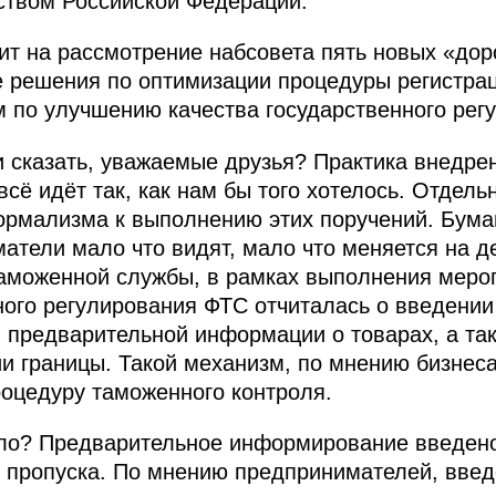
ством Российской Федерации.
ит на рассмотрение набсовета пять новых «дор
 решения по оптимизации процедуры регистрац
ом по улучшению качества государственного рег
зи сказать, уважаемые друзья? Практика внедр
 всё идёт так, как нам бы того хотелось. Отдел
ормализма к выполнению этих поручений. Бума
атели мало что видят, мало что меняется на д
Таможенной службы, в рамках выполнения меро
ого регулирования ФТС отчиталась о введении 
я предварительной информации о товарах, а т
ии границы. Такой механизм, по мнению бизнес
роцедуру таможенного контроля.
шло? Предварительное информирование введено
х пропуска. По мнению предпринимателей, вве