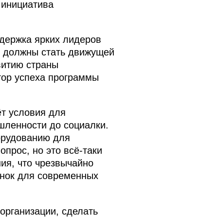
 инициатива
ддержка ярких лидеров
и должны стать движущей
витию страны
тор успеха программы
ёт условия для
шленности до социалки.
орудованию для
опрос, но это всё‑таки
ия, что чрезвычайно
ынок для современных
организации, сделать