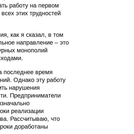
ать работу на первом
 всех этих трудностей
я, как я сказал, в том
ьное направление – это
турных монополий
сходами.
За последнее время
ий. Однако эту работу
ить нарушения
сти. Предприниматели
изначально
роки реализации
ва. Рассчитываю, что
сроки доработаны