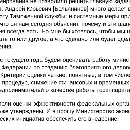
ирования не позволило решить главную задачу
. Андрей Юрьевич [Бельянинов] много делает 
боту Таможенной службы: и системные меры пр
что он нам сегодня объяснит, почему и эти шаг
 всегда есть. Но мне бы хотелось, чтобы мы н
ь то или другое, а что сделано или будет сдел
ения.
 текущего года будем оценивать работу минист
 Федерации по созданию благоприятного делов
 Критерии оценки чёткие, понятные, в том числе
 процедур, снижение финансовых и временных 
едпринимателей о качестве работы госаппарата
ели оценки эффективности федеральных органо
уже утверждены. И я прошу Министерство эконо
еских инициатив обеспечить его внедрение.