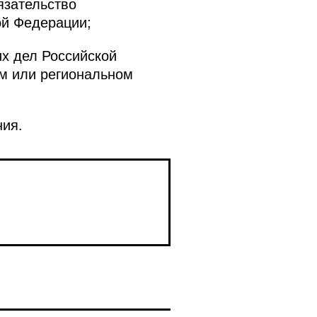
язательство
ой Федерации;
х дел Российской
м или региональном
ния.