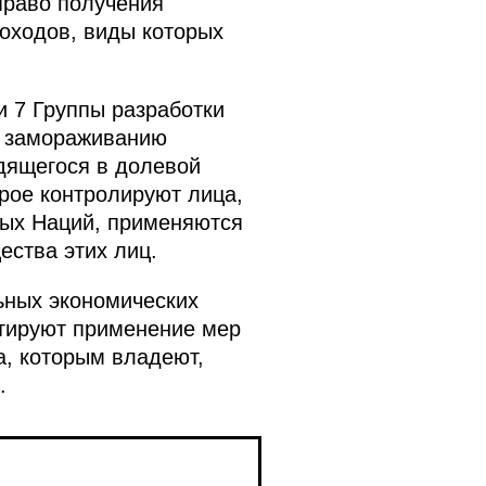
право получения
доходов, виды которых
и 7 Группы разработки
о замораживанию
дящегося в долевой
рое контролируют лица,
ных Наций, применяются
ества этих лиц.
ьных экономических
нтируют применение мер
, которым владеют,
.