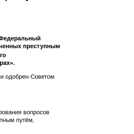
 Федеральный
ученных преступным
го
рах».
 и одобрен Советом
рования вопросов
пным путём,