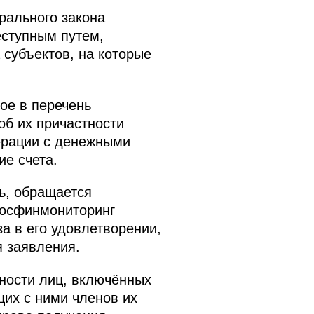
рального закона
еступным путем,
субъектов, на которые
ое в перечень
об их причастности
перации c денежными
е счета.
ь, обращается
Росфинмониторинг
а в его удовлетворении,
я заявления.
ности лиц, включённых
щих с ними членов их