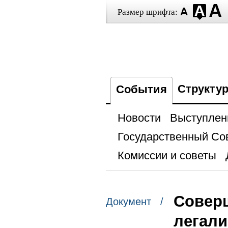
Размер шрифта:
Структу
События
Новости
Выступлен
Государственный Со
Комиссии и советы
Совер
Документ /
легали