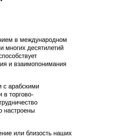
янием в международном
ии многих десятилетий
способствует
рия и взаимопонимания
и с арабскими
 в торгово-
трудничество
о настроены
ение или близость наших