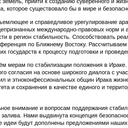
х земель, прийти к созданию суверенного и жиз
ва, которое существовало бы в мире и безопасн
бъемлющее и справедливое урегулирование ара
щепризнанных международно-правовых норм и 
ти в регион стабильность. Способствовать реа
ференция по Ближнему Востоку. Рассчитываем 
их государств к процессу подготовки и проведе
м мерам по стабилизации положения в Ираке. 
го согласия на основе широкого диалога с уча
сил и этноконфессиональных общин Ирака жизн
тета и сохранения в качестве единого и террит
ьное внимание и вопросам поддержания стабиль
 залива. Нами выдвинута концепция безопаснос
е идеи будут дополнены предложениями наших 