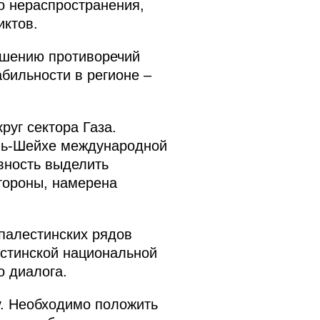
о нераспространения,
иктов.
ешению противоречий
бильности в регионе –
руг сектора Газа.
эль-Шейхе международной
вность выделить
стороны, намерена
палестинских рядов
стинской национальной
 диалога.
у. Необходимо положить