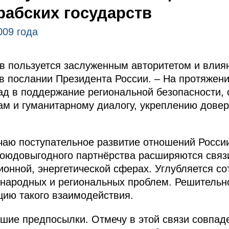
рабских государств
009 года
тв пользуется заслуженным авторитетом и вли
 в послании Президента России. – На протяжен
ад в поддержание региональной безопасности, 
ам и гуманитарному диалогу, укреплению дове
аю поступательное развитие отношений Росси
боюдовыгодного партнёрства расширяются связи
ионной, энергетической сферах. Углубляется со
ународных и региональных проблем. Решительн
ию такого взаимодействия.
рошие предпосылки. Отмечу в этой связи совпад