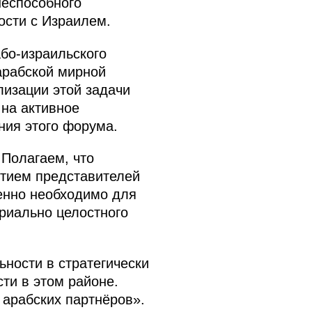
неспособного
ости с Израилем.
бо-израильского
арабской мирной
лизации этой задачи
на активное
ния этого форума.
Полагаем, что
стием представителей
енно необходимо для
ориально целостного
ности в стратегически
ти в этом районе.
арабских партнёров».