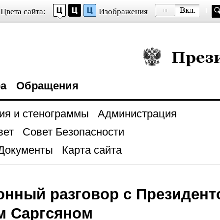
Цвета сайта:
Изображения
Президент Росси
ра
Обращения
ия и стенограммы
Администрация
вет
Совет Безопасности
Документы
Карта сайта
онный разговор с Президен
м Саргсяном