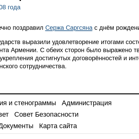
08 года
ечно поздравил
Сержа Саргсяна
с днём рожден
ударств выразили удовлетворение итогами сос
нта Армении. С обеих сторон было выражено т
 укрепления достигнутых договорённостей и ин
нского сотрудничества.
ия и стенограммы
Администрация
вет
Совет Безопасности
Документы
Карта сайта