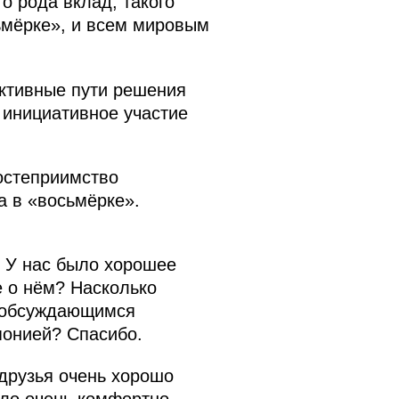
о рода вклад, такого
ьмёрке», и всем мировым
ктивные пути решения
 инициативное участие
гостеприимство
а в «восьмёрке».
 У нас было хорошее
е о нём? Насколько
, обсуждающимся
понией? Спасибо.
 друзья очень хорошо
ыло очень комфортно