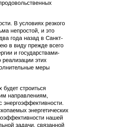
 продовольственных
сти. В условиях резкого
ьма непростой, и это
ва года назад в Санкт-
ею в виду прежде всего
ргии и государствами-
 реализации этих
полнительные меры
х будет строиться
тим направлениям,
ос энергоэффективности.
скопаемых энергетических
ргоэффективности нашей
льной задачи, связанной