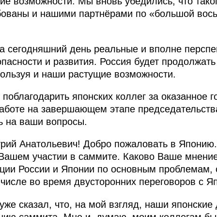
ие возможности. Мы вновь убедились, что таког
бованы и нашими партнёрами по «большой вос
а сегодняшний день реальные и вполне перспе
пасности и развития. Россия будет продолжать
пользуя и наши растущие возможности.
 поблагодарить японских коллег за оказанное 
работе на завершающем этапе председательств
ь на ваши вопросы.
рий Анатольевич! Добро пожаловать в Японию.
 Вашем участии в саммите. Каково Ваше мнени
зиции России и Японии по основным проблемам
 числе во время двусторонних переговоров с Я
уже сказал, что, на мой взгляд, наши японские
нию саммита. Мне и, думаю, моим коллегам б