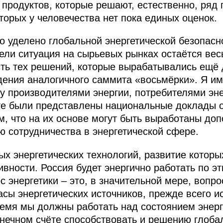
продуктов, которые решают, естественно, ряд
торых у человечества нет пока единых оценок.
 уделено глобальной энергетической безопасно
ели ситуация на сырьевых рынках остаётся вес
ть тех решений, которые вырабатывались ещё д
дения аналогичного саммита «восьмёрки». Я им
 производителями энергии, потребителями эне
те были представлены национальные доклады о
м, что на их основе могут быть выработаны до
 сотрудничества в энергетической сфере.
ых энергетических технологий, развитие которы
вности. Россия будет энергично работать по э
с энергетики – это, в значительной мере, вопр
асы энергетических источников, прежде всего и
время мы должны работать над состоянием эне
конечном счёте способствовать и решению глоба