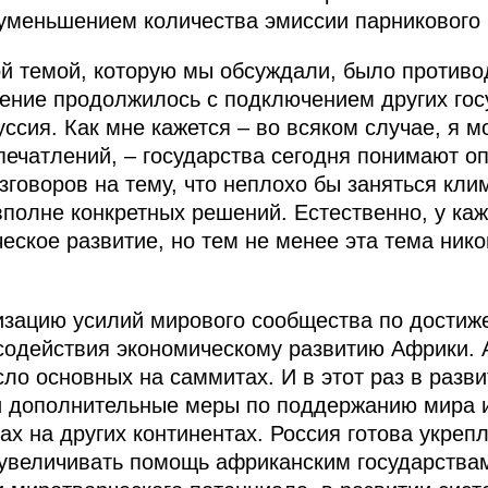
уменьшением количества эмиссии парникового 
ой темой, которую мы обсуждали, было против
ение продолжилось с подключением других гос
ссия. Как мне кажется – во всяком случае, я м
печатлений, – государства сегодня понимают о
зговоров на тему, что неплохо бы заняться кл
вполне конкретных решений. Естественно, у каж
еское развитие, но тем не менее эта тема нико
зацию усилий мирового сообщества по достиж
содействия экономическому развитию Африки. 
сло основных на саммитах. И в этот раз в разв
 дополнительные меры по поддержанию мира и
х на других континентах. Россия готова укрепл
увеличивать помощь африканским государствам