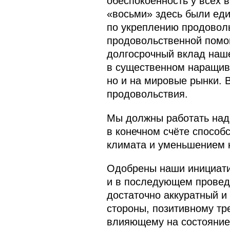
обеспокоенность у всех 
«восьми» здесь были еди
по укреплению продоволь
продовольственной помощ
долгосрочный вклад наше
в существенном наращива
но и на мировые рынки. 
продовольствия.
Мы должны работать над 
в конечном счёте способ
климата и уменьшением к
Одобрены наши инициати
и в последующем провед
достаточно аккуратный и
стороны, позитивному тре
влияющему на состояние 