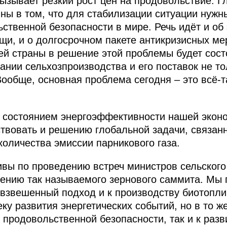
вызывает резкий рост цен на продовольствие. Г
ны в том, что для стабилизации ситуации нуж
ственной безопасности в мире. Речь идёт и об
и, и о долгосрочном пакете антикризисных мер.
й страны в решение этой проблемы будет состо
нии сельхозпроизводства и его поставок не то
Вообще, основная проблема сегодня – это всё‑
состоянием энергоэффективности нашей эконом
ствовать и решению глобальной задачи, связан
оличества эмиссии парникового газа.
вы по проведению встреч министров сельского
ению так называемого зернового саммита. Мы
 взвешенный подход и к производству биотоплив
ку развития энергетических событий, но в то ж
продовольственной безопасности, так и к раз