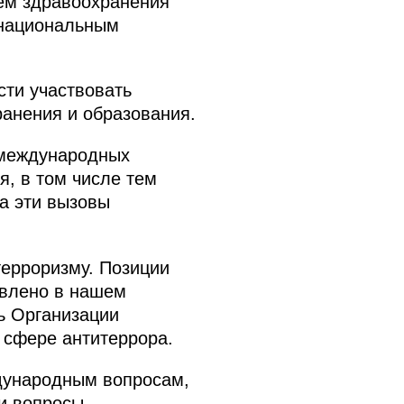
тем здравоохранения
 национальным
сти участвовать
ранения и образования.
 международных
я, в том числе тем
а эти вызовы
ерроризму. Позиции
авлено в нашем
ь Организации
 сфере антитеррора.
дународным вопросам,
 и вопросы