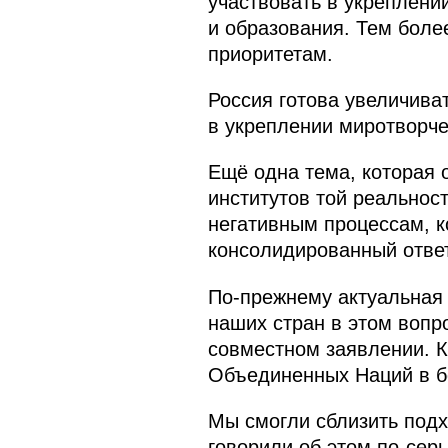
участвовать в укреплени
и образования. Тем боле
приоритетам.
Россия готова увеличива
в укреплении миротворче
Ещё одна тема, которая
институтов той реальнос
негативным процессам, к
консолидированный ответ
По‑прежнему актуальная 
наших стран в этом вопр
совместном заявлении. К
Объединенных Наций в бо
Мы смогли сблизить под
говорили об этом по‑сер