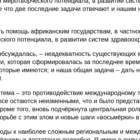
и миротворческого потенциала, в развитии сис
е что две последние задачи отвечают и нашим
ть помощь африканским государствам, в частно
ского потенциала, в развитии систем здравоох
 обсуждалась, – неадекватность существующих
ти, которая сформировалась за последнее врем
оторые имеются; и наша общая задача – дать н
.
тема – это противодействие международному т
осе остаются неизменными, что и было предст
роме того, вновь подчёркнута центральная рол
рьбе с этим злом и новые шаги «восьмёрки» в
ходы к наиболее сложным региональным и меж
ьёзному и достаточно подробно. Я имею в виду