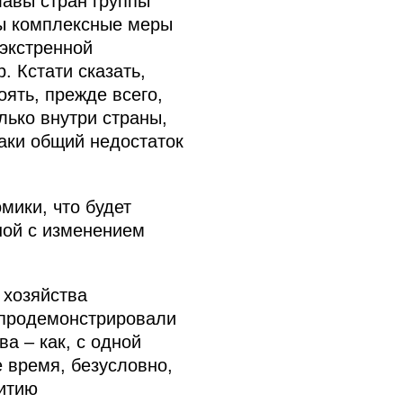
лавы стран группы
ны комплексные меры
 экстренной
 Кстати сказать,
ять, прежде всего,
лько внутри страны,
таки общий недостаток
ики, что будет
ной с изменением
 хозяйства
 продемонстрировали
а – как, с одной
е время, безусловно,
витию