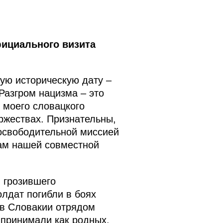
фициального визита
ую историческую дату –
Разгром нацизма – это
 моего словацкого
ржествах. Признательны,
 освободительной миссией
цам нашей совместной
 грозившего
лдат погибли в боях
в Словакии отрядом
 принимали как родных.