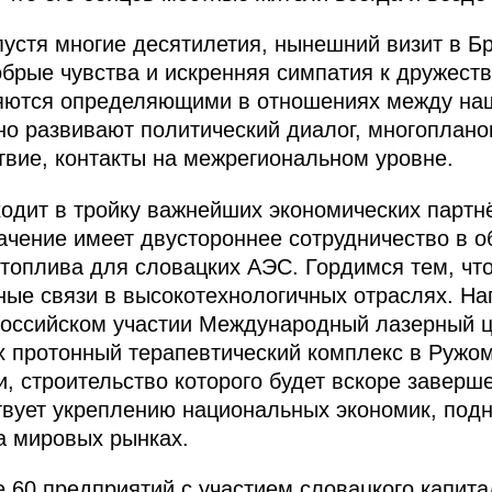
спустя многие десятилетия, нынешний визит в Б
обрые чувства и искренняя симпатия к дружест
яются определяющими в отношениях между на
но развивают политический диалог, многоплано
твие, контакты на межрегиональном уровне.
одит в тройку важнейших экономических партн
чение имеет двустороннее сотрудничество в об
 топлива для словацких АЭС. Гордимся тем, чт
ые связи в высокотехнологичных отраслях. На
российском участии Международный лазерный ц
 протонный терапевтический комплекс в Ружо
, строительство которого будет вскоре заверше
вует укреплению национальных экономик, подн
а мировых рынках.
е 60 предприятий с участием словацкого капит