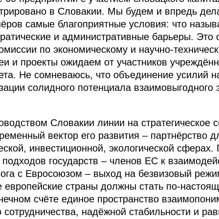
трировано в Словакии. Мы будем и впредь дел
нёров самые благоприятные условия: что называ
ократические и административные барьеры. Это
миссии по экономическому и научно-техническ
и и проекты ожидаем от участников учреждённо
ета. Не сомневаюсь, что объединение усилий н
зации солидного потенциала взаимовыгодного 
водством Словакии линии на стратегическое с
ременный вектор его развития – партнёрство 
ческой, инвестиционной, экологической сферах.
подходов государств – членов ЕС к взаимодей
ога с Евросоюзом – выход на безвизовый режи
е европейские страны должны стать по‑настоящ
конечном счёте единое пространство взаимопони
о сотрудничества, надёжной стабильности и рав