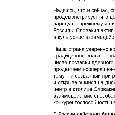
Надеюсь, что и сейчас, 
продемонстрирует, что д
народу по‑прежнему явл
Россия и Словакия актив
и культурное взаимодейс
Наша страна уверенно вх
Традиционно большое зна
числе поставки ядерного
продвигаем кооперационн
тому – и созданный при 
и открывающийся на днях
центр в столице Словакии
взаимодействие способст
конкурентоспособность н
В России действует боле