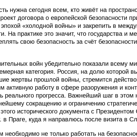
сть нужна сегодня всем, кто живёт на простран
оект договора о европейской безопасности пр
 эпохой «холодной войны» и закрепить в межд
и. На практике это значит, что государства и 
еплять свою безопасность за счёт безопасности
ительных войн убедительно показали всему мир
фемерная категория. Россия, на долю которой 
ие жертвы прошлой войны, стремится действов
м активную работу в сфере разоружения и кон
ь реального прогресса. Важнейший шаг в этом
нейшему сокращению и ограничению стратегиче
 этого исторического документа с Президенто
г. в Праге, куда я направлюсь после визита в С
 необходимо не только работать на безопасно