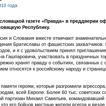
010 года
 словацкой газете «Правда» в преддверии о
ловацкую Республику.
ссия и Словакия вместе отмечают знаменательн
ения Братиславы от фашистских захватчиков. 
дов, и я с удовольствием принял приглашение
на Гашпаровича, участвовать в праздничных то
бережно хранят правду о событиях, связанных с
ием относятся к российскому народу и страни
памяти героям, которые разгромили агрессора,
дам, всей Европе. Более 60 тыс. советских со
ый партизан Михаил Савельев, командовавший 
 что его бойцов местные жители всегда и везде