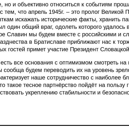
, но и объективно относиться к событиям прош
 тем, что апрель 1945г. – это пролог Великой
ткам искажать исторические факты, хранить пам
был один общий враг, одолеть которого удалось
горе Славин мы будем вместе с российскими и с
зднества в Братиславе приближают нас к торж
ных гостей примет участие Президент Словацкой
 есть все основания с оптимизмом смотреть на
 сообща будем переводить их на уровень зрело
рактеризует наше сотрудничество с наиболее б
что такое тесное партнёрство пойдёт на пользу
бствовать укреплению стабильности и безопасн