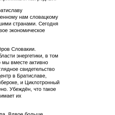
ратиславу
венному нам словацкому
шими странами. Сегодня
вое экономическое
ёров Словакии.
ласти энергетики, в том
о мы вместе активно
глядное свидетельство
ентр в Братиславе,
мбероке, и Циклотронный
но. Убеждён, что такое
имает их
ала. Вдвое больше