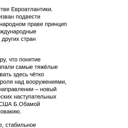
стве Евроатлантики.
изван подвести
ународном праве принцип
международные
 других стран
у, что понятие
выпали самые тяжёлые
ать здесь чётко
троля над вооружениями,
 направлении – новый
ских наступательных
м США Б.Обамой
ловакию.
е, стабильное