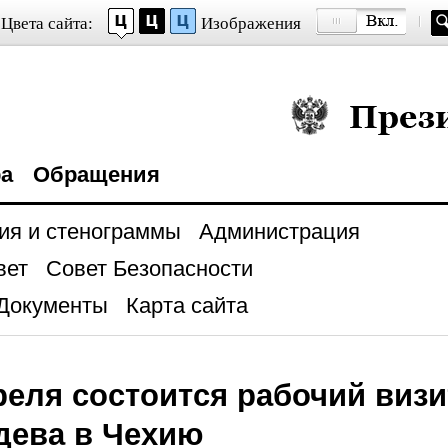
Цвета сайта:
Изображения
Президент Росси
ра
Обращения
ия и стенограммы
Администрация
вет
Совет Безопасности
Документы
Карта сайта
реля состоится рабочий виз
дева в Чехию