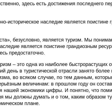
тственно, здесь есть достижения последнего п
но-историческое наследие является поистине 
оста», безусловно, является туризм. Мы понима
наследие является поистине грандиозным ресу
есь предостаточно.
туризм – это одна из наиболее быстрорастущих 
ий день в туристической отрасли занято более
зма, во всяком случае, по тем данным, которы
ерьёзным величинам: в прошлом году он соста
я нашей экономики цифры. И понятно, что пом
ия мы должны думать и о том, каким образом т
омическом плане.