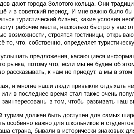
дов дают города Золотого кольца. Они традиц
ещё и в советский период. И мне важно было б
аться туристический бизнес, какие условия нео
астут рабочие места, насколько быстро у вас о
ые возможности, строятся гостиницы, открыва
ё то, что, собственно, определяет туристическ
о услышать предложения, касающиеся информа
го рынка, потому что, если мы не будем об это
о рассказывать, к нам не приедут, а мы в этом
шая, и многие наши люди привыкли отдыхать не
 или в последнее время стал также очень попу
 заинтересованы в том, чтобы развивать наш в
й туризм должен быть доступен для самых шир
ть особенно важно для школьников и студенто
аша страна, бывали в исторически знаковых для