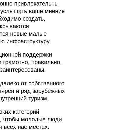
ионно привлекательны
ы услышать ваше мнение
бходимо создать,
ткрываются
ются новые малые
ую инфраструктуру.
ционной поддержки
м грамотно, правильно,
 заинтересованы.
далеко от собственного
лярен и ряд зарубежных
нутренний туризм.
оких категорий
в, чтобы молодые люди
 всех нас местах.