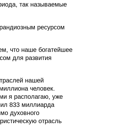
ериода, так называемые
грандиозным ресурсом
ем, что наше богатейшее
рсом для развития
отраслей нашей
 миллиона человек.
ми я располагаю, уже
вил 833 миллиарда
имо духовного
уристическую отрасль