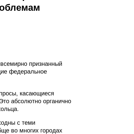
роблемам
 всемирно признанный
ющие федеральное
опросы, касающиеся
 Это абсолютно органично
кольца.
ходны с теми
бще во многих городах