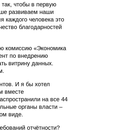
так, чтобы в первую
льше развиваем наши
ля каждого человека это
ичество благодарностей
ляю комиссию «Экономика
ент по внедрению
ать витрину данных.
м.
нтов. И я бы хотел
ем вместе
аспространили на все 44
альные органы власти –
ом виде.
ебований отчётности?