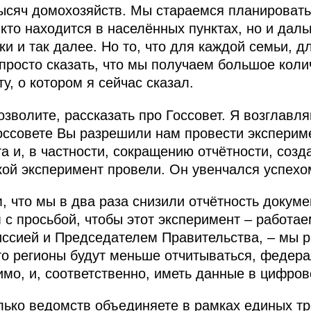
ысяч домохозяйств. Мы стараемся планировать 
, кто находится в населённых пунктах, но и да
 и так далее. Но то, что для каждой семьи, д
 просто сказать, что мы получаем большое кол
у, о котором я сейчас сказал.
позволите, рассказать про Госсовет. Я возглав
оссовете Вы разрешили нам провести эксперим
а и, в частности, сокращению отчётности, созд
ой эксперимент провели. Он увенчался успехо
 что мы в два раза снизили отчётность докуме
 с просьбой, чтобы этот эксперимент – работа
иссией и Председателем Правительства, – мы р
что регионы будут меньше отчитываться, федер
имо, и, соответственно, иметь данные в цифров
лько ведомств объединяете в рамках единых тр