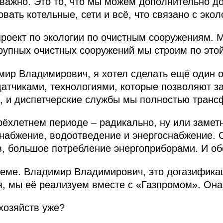
 важно. Это то, что мы можем дополнительно до
ать котельные, сети и всё, что связано с экол
оект по экологии по очистным сооружениям. М
рупных очистных сооружений мы строим по это
ир Владимирович, я хотел сделать ещё один о
атчиками, технологиями, которые позволяют з
а, и диспетчерские службы мы полностью тран
рёхлетнем периоде – радикально, ну или замет
набжение, водоотведение и энергоснабжение. 
в, большое потребление энергоприборами. И о
теме. Владимир Владимирович, это догазификац
, мы её реализуем вместе с «Газпромом». Она
хозяйств уже?