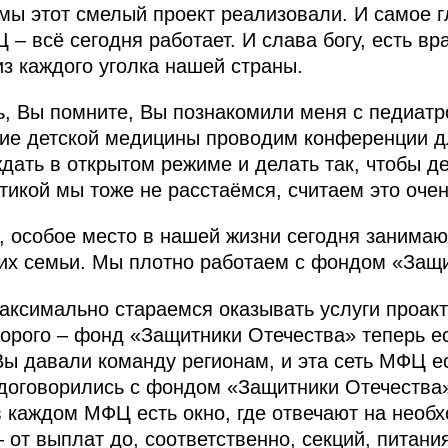
 мы этот смелый проект реализовали. И самое г
 – всё сегодня работает. И слава богу, есть вр
из каждого уголка нашей страны.
ь, Вы помните, Вы познакомили меня с педиатр
ие детской медицины проводим конференции дл
дать в открытом режиме и делать так, чтобы д
ктикой мы тоже не расстаёмся, считаем это оче
особое место в нашей жизни сегодня занимают
их семьи. Мы плотно работаем с фондом «Защи
аксимально стараемся оказывать услуги проак
торого – фонд «Защитники Отечества» теперь е
Вы давали команду регионам, и эта сеть МФЦ е
договорились с фондом «Защитники Отечества»
 в каждом МФЦ есть окно, где отвечают на нео
 от выплат до, соответственно, секций, питани