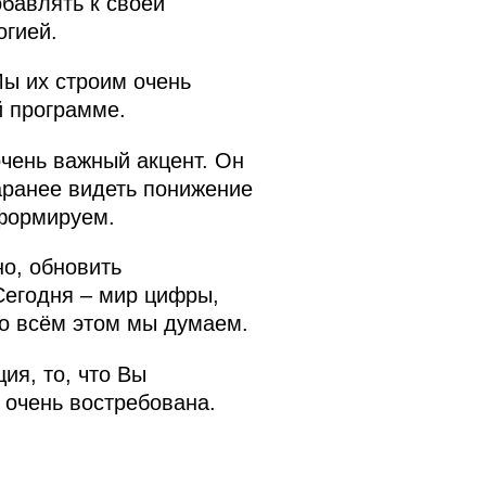
бавлять к своей
огией.
ы их строим очень
й программе.
чень важный акцент. Он
аранее видеть понижение
сформируем.
но, обновить
Сегодня – мир цифры,
бо всём этом мы думаем.
ия, то, что Вы
 очень востребована.