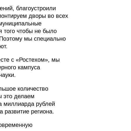
ений, благоустроили
монтируем дворы во всех
 муниципальные
я того чтобы не было
 Поэтому мы специально
ют.
сте с «Ростехом», мы
ерного кампуса
науки.
ольшое количество
ы это делаем
ва миллиарда рублей
а развитие региона.
современную