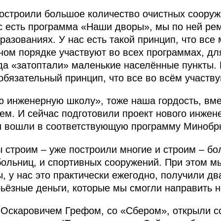
остроили большое количество очистных сооруж
ас есть программа «Наши дворы», мы по ней ре
азованиях. У нас есть такой принцип, что все
ном порядке участвуют во всех программах, дл
ода «затоптали» маленькие населённые пункты.
обязательный принцип, что все во всём участву
 инженерную школу», тоже наша гордость, вме
аем. И сейчас подготовили проект нового инжен
и вошли в соответствующую программу Минобр
 строим – уже построили многие и строим – б
 больниц, и спортивных сооружений. При этом м
ы, у нас это практически ежегодно, получили д
рьёзные деньги, которые мы смогли направить н
 Оскаровичем Грефом, со «Сбером», открыли 