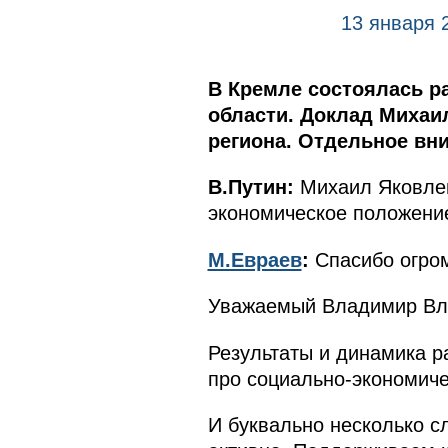
13 января 
В Кремле состоялась р
области. Доклад Михаи
региона. Отдельное вн
В.Путин:
Михаил Яковлев
экономическое положение
М.Евраев
:
Спасибо огро
Уважаемый Владимир Вл
Результаты и динамика р
про социально-экономиче
И буквально несколько с