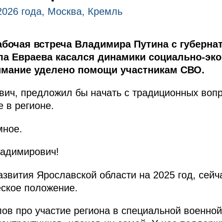
2026 года, Москва, Кремль
абочая встреча Владимира Путина с губерна
ла Евраева касался динамики социально-эк
имание уделено помощи участникам СВО.
ич, предложил бы начать с традиционных вопр
 в регионе.
мное.
адимирович!
азвития Ярославской области на 2025 год, сейч
ское положение.
лов про участие региона в специальной военно