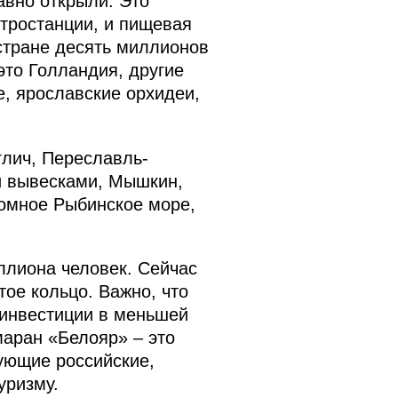
авно открыли. Это
ктростанции, и пищевая
в стране десять миллионов
это Голландия, другие
е, ярославские орхидеи,
глич, Переславль-
и вывесками, Мышкин,
ромное Рыбинское море,
иллиона человек. Сейчас
ое кольцо. Важно, что
 инвестиции в меньшей
маран «Белояр» – это
ующие российские,
уризму.