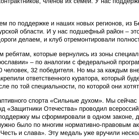
онтрактников, членов их семей. У нас поддерж
ем по поддержке и наших новых регионов, из Б
Курской области. И у нас подшефный район – эт
дороги делаем, и клуб отремонтировали полнос
 ребятам, которые вернулись из зоны специал
ославии» – по аналогии с федеральной програ
0 человек, 32 победителя. Но мы за каждым вне
акрепили ответственного куратора, который буд
исле по той специальности, по которой они хотят
аптивного спорта «Сильные духом». Мы сейчас
нд «Защитники Отечества» проводил всероссий
поддержку мы сформировали в одном законе, д
 нужно было по многим нормативно-правовым а
Честь и слава». Эту медаль уже вручили неско