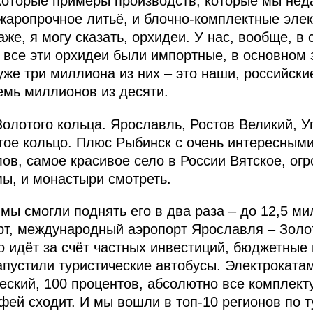
которые примеры производств, которые мы нед
 жаропрочное литьё, и блочно-комплектные эле
даже, я могу сказать, орхидеи. У нас, вообще, 
, все эти орхидеи были импортные, в основном 
уже три миллиона из них – это наши, российски
емь миллионов из десяти.
Золотого кольца. Ярославль, Ростов Великий, У
тое кольцо. Плюс Рыбинск с очень интересным
лов, самое красивое село в России Вятское, ог
мы, и монастыри смотреть.
, мы смогли поднять его в два раза – до 12,5 м
т, международный аэропорт Ярославля – Золот
о идёт за счёт частных инвестиций, бюджетные
апустили туристические автобусы. Электроката
еский, 100 процентов, абсолютно все комплект
фей сходит. И мы вошли в топ-10 регионов по т