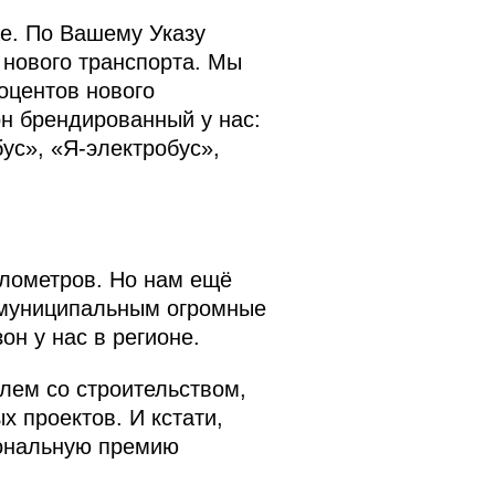
же. По Вашему Указу
 нового транспорта. Мы
оцентов нового
он брендированный у нас:
ус», «Я-электробус»,
.
илометров. Но нам ещё
о муниципальным огромные
он у нас в регионе.
блем со строительством,
х проектов. И кстати,
иональную премию