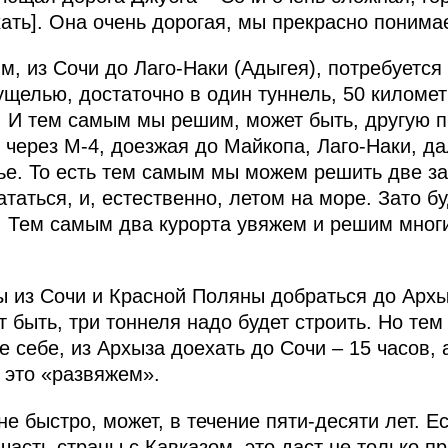
хать]. Она очень дорогая, мы прекрасно понима
м, из Сочи до Лаго-Наки (Адыгея), потребуется 
ущелью, достаточно в один туннель, 50 километ
и. И тем самым мы решим, может быть, другую п
, через М-4, доезжая до Майкопа, Лаго-Наки, д
е. То есть тем самым мы можем решить две за
таться, и, естественно, летом на море. Зато бу
я. Тем самым два курорта увяжем и решим мно
ы из Сочи и Красной Поляны добраться до Архы
т быть, три тоннеля надо будет строить. Но тем
 себе, из Архыза доехать до Сочи – 15 часов, а
 это «развяжем».
 не быстро, может, в течение пяти-десяти лет. 
асть страны с Кавказом, это даст не только п