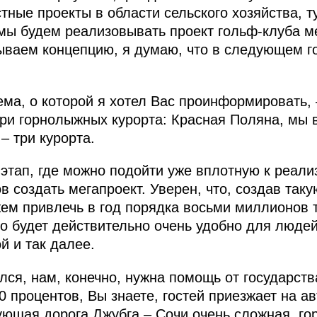
тные проекты в области сельского хозяйства, 
мы будем реализовывать проект гольф-клуба м
ваем концепцию, я думаю, что в следующем го
ема, о которой я хотел Вас проинформировать, 
ри горнолыжных курорта: Красная Поляна, мы 
– три курорта.
 этап, где можно подойти уже вплотную к реализ
ов создать мегапроект. Уверен, что, создав так
ем привлечь в год порядка восьми миллионов т
то будет действительно очень удобно для люде
й и так далее.
лся, нам, конечно, нужна помощь от государств
 процентов, Вы знаете, гостей приезжает на ав
ующая дорога Джубга – Сочи очень сложная, гор