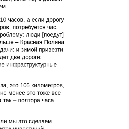
ем.
10 часов, а если дорогу
ров, потребуется час.
роблему: люди [поедут]
альше – Красная Поляна
дачи: и зимой привезти
дет две дороги:
гие инфраструктурные
за, это 105 километров,
 не менее это тоже всё
 так – полтора часа.
Если мы это сделаем
риток инвестиций