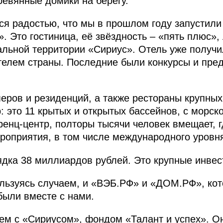
ревянные домики на берегу.
ься радостью, что мы в прошлом году запустил
 Это гостиница, её звёздность – «пять плюс»,
льной территории «Сириус». Отель уже получи
телем страны. Последние были конкурсы и пре
еров и резиденций, а также рестораны крупных
 это 11 крытых и открытых бассейнов, с морско
енц-центр, полторы тысячи человек вмещает, 
роприятия, в том числе международного уровн
дка 38 миллиардов рублей. Это крупные инвес
ользуясь случаем, и «ВЭБ.РФ» и «ДОМ.РФ», ко
были вместе с нами.
ем с «Сириусом», фондом «Талант и успех». О