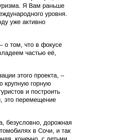
туризма. Я Вам раньше
еждународного уровня.
ду уже активно
– о том, что в фокусе
владеем частью её,
ации этого проекта, –
ую крупную горную
уристов и построить
й, это перемещение
а, безусловно, дорожная
томобилях в Сочи, и так
ная, конечно, с детьми