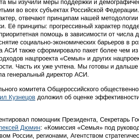
а мы изучили меры поддержки и демографичес
етьми во всех субъектах Российской Федерации
рактер, отвечают принципам нашей методологии
и. Её принципы: прогрессивный характер подд
приоритетная помощь в зависимости от числа д
снятие социально-экономических барьеров в ро
а АСИ также сформировало пакет более чем из
дходов нацпроекта «Семья» и других нацпроек
сти. Часть их уже учтена. Мы готовы и дальше
ила генеральный директор АСИ.
льного комитета Общероссийского общественн
ил Кузнецов
доложил об оценке эффективности
ентировал помощник Президента, Секретарь Го
лексей Дюмин
: «Комиссия «Семья» под руково
вом России, регионами, Агентством стратегичес