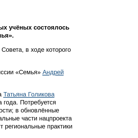
дых учёных состоялось
мья».
Совета, в ходе которого
миссии «Семья»
Андрей
а
Татьяна Голикова
 года. Потребуется
ости; в обновлённые
альные части нацпроекта
т региональные практики