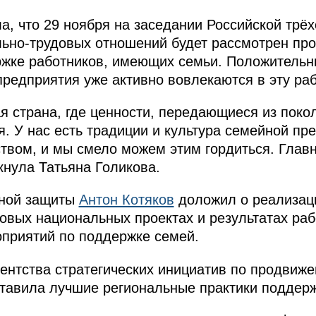
ла, что 29 ноября на заседании Российской трё
ьно-трудовых отношений будет рассмотрен пр
ржке работников, имеющих семьи. Положительн
предприятия уже активно вовлекаются в эту раб
я страна, где ценности, передающиеся из поко
я. У нас есть традиции и культура семейной пр
твом, и мы смело можем этим гордиться. Главно
кнула Татьяна Голикова.
ьной защиты
Антон Котяков
доложил о реализац
овых национальных проектах и результатах ра
приятий по поддержке семей.
ентства стратегических инициатив по продвиж
тавила лучшие региональные практики поддерж