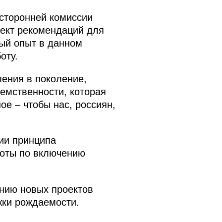
хсторонней комиссии
оект рекомендаций для
ый опыт в данном
оту.
ления в поколение,
еемственности, которая
е – чтобы нас, россиян,
ии принципа
боты по включению
ению новых проектов
ки рождаемости.