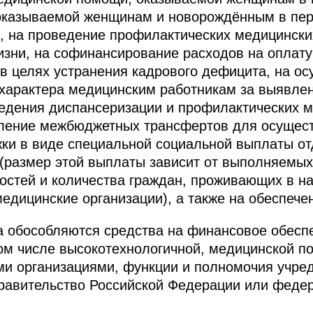
оказываемой женщинам и новорождённым в пер
, на проведение профилактических медицински
жизни, на софинансирование расходов на оплату
в целях устранения кадрового дефицита, на о
характера медицинским работникам за выявлен
ведения диспансеризации и профилактических 
вление межбюджетных трансфертов для осущес
жки в виде специальной социальной выплаты о
(размер этой выплаты зависит от выполняемы
стей и количества граждан, проживающих в на
едицинские организации), а также на обеспече
а обособляются средства на финансовое обесп
ом числе высокотехнологичной, медицинской п
ми организациями, функции и полномочия учре
равительство Российской Федерации или феде