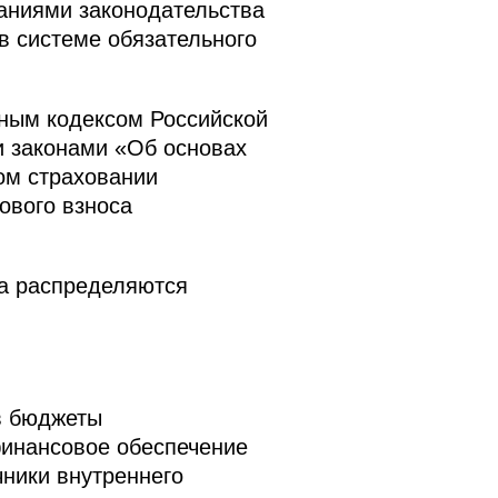
ваниями законодательства
в системе обязательного
ным кодексом Российской
 законами «Об основах
ом страховании
ового взноса
а распределяются
в бюджеты
финансовое обеспечение
чники внутреннего