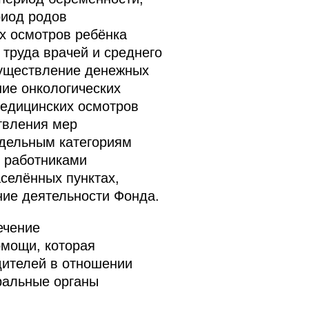
иод родов
х осмотров ребёнка
 труда врачей и среднего
существление денежных
ие онкологических
медицинских осмотров
твления мер
тдельным категориям
х работниками
селённых пунктах,
ние деятельности Фонда.
ечение
омощи, которая
дителей в отношении
ральные органы