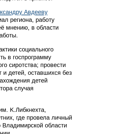
ксандру Авдееву
ал региона, работу
её мнению, в области
аботы.
ктики социального
ть в госпрограмму
го сиротства; провести
 и детей, оставшихся без
нахождения детей
тора случая
м. K.Либкнехта,
них, где провела личный
 Владимирской области
нии.