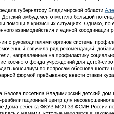
редала губернатору Владимирской области
Але
 Детский омбудсмен отметила большой потенци
ры помощи в кризисных ситуациях. Однако, по 
нного взаимодействия и единой координации р
ии с руководителями органов системы профила
омоченный озвучила ряд рекомендаций: добави
тели, направленные на профилактику социально
ние коечного фонда учреждений для детей-сирот
здать консилиум по вопросам обоснованности 
нарной формой пребывания; ввести ставки кура
а-Белова посетила Владимирский детский дом и
-реабилитационный центр для несовершеннолет
ле Дома ребёнка ФКУЗ МСЧ-33 ФСИН России по
тилась с мамами, которые находятся в заключе