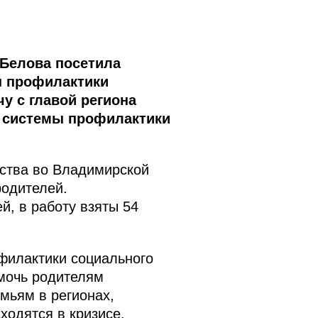
-Белова посетила
ы профилактики
у с главой региона
й системы профилактики
тства во Владимирской
родителей.
й, в работу взяты 54
филактики социального
омочь родителям
мьям в регионах,
ходятся в кризисе.