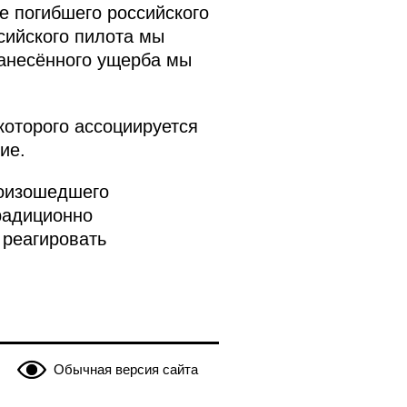
е погибшего российского
сийского пилота мы
нанесённого ущерба мы
которого ассоциируется
ие.
роизошедшего
радиционно
 реагировать
Обычная версия сайта