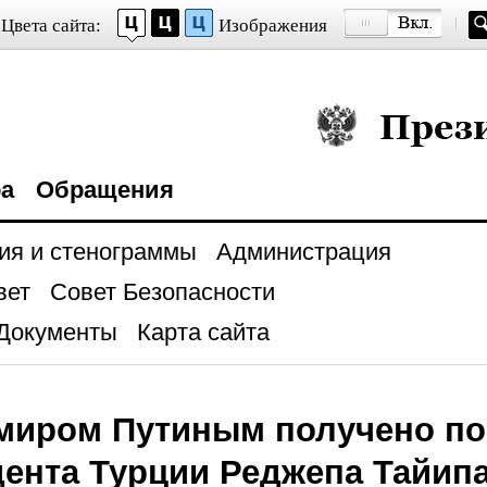
Цвета сайта:
Изображения
Президент Росси
ра
Обращения
ия и стенограммы
Администрация
вет
Совет Безопасности
Документы
Карта сайта
миром Путиным получено по
ента Турции Реджепа Тайип