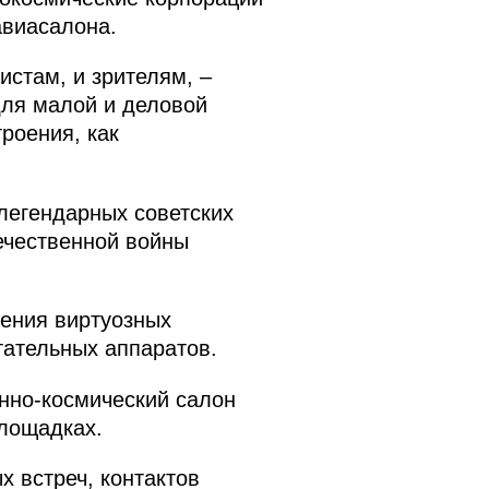
авиасалона.
истам, и зрителям, –
для малой и деловой
роения, как
легендарных советских
ечественной войны
ления виртуозных
тательных аппаратов.
нно-космический салон
площадках.
 встреч, контактов