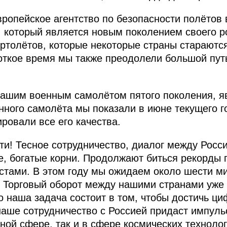
вропейское агентство по безопасности полётов
 который является новым поколением своего ро
ертолётов, которые некоторые страны стараютс
роткое время мы также преодолели большой пут
нашим военным самолётом пятого поколения, я
нного самолёта мы показали в июне текущего г
ровали все его качества.
ти! Тесное сотрудничество, диалог между Росс
ие, богатые корни. Продолжают биться рекорды
стами. В этом году мы ожидаем около шести м
. Торговый оборот между нашими странами уже
 наша задача состоит в том, чтобы достичь ц
наше сотрудничество с Россией придаст импуль
ной сфере, так и в сфере космических технолог