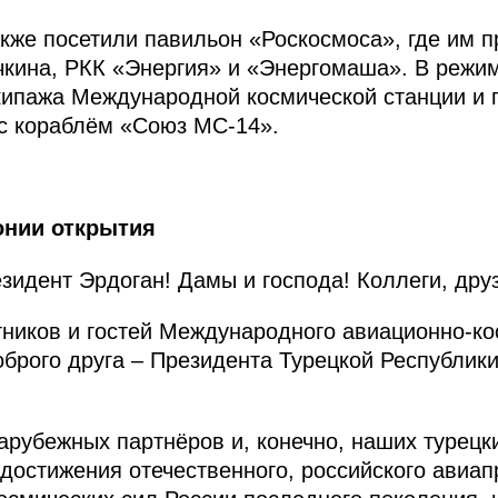
акже посетили павильон «Роскосмоса», где им 
кина, РКК «Энергия» и «Энергомаша». В режи
ипажа Международной космической станции и 
с кораблём «Союз МС-14».
онии открытия
идент Эрдоган! Дамы и господа! Коллеги, друз
тников и гостей Международного авиационно-ко
оброго друга – Президента Турецкой Республик
арубежных партнёров и, конечно, наших турецк
достижения отечественного, российского авиап