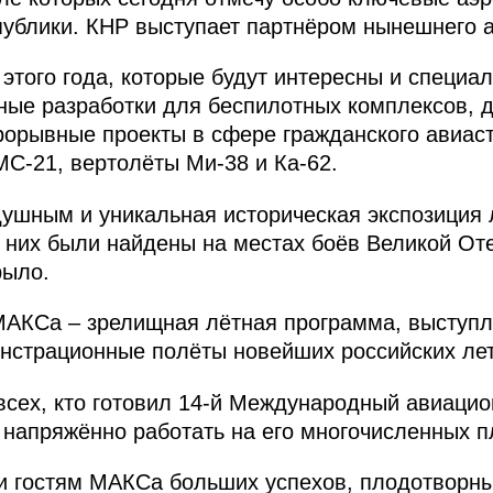
публики. КНР выступает партнёром нынешнего 
того года, которые будут интересны и специал
ные разработки для беспилотных комплексов, 
прорывные проекты в сфере гражданского авиаст
С-21, вертолёты Ми-38 и Ка-62.
душным и уникальная историческая экспозиция 
 них были найдены на местах боёв Великой От
рыло.
МАКСа – зрелищная лётная программа, выступ
нстрационные полёты новейших российских ле
всех, кто готовил 14-й Международный авиацио
 напряжённо работать на его многочисленных 
 гостям МАКСа больших успехов, плодотворных