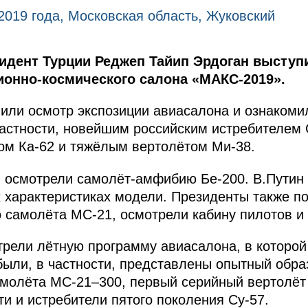
 2019 года, Московская область, Жуковский
идент Турции Реджеп Тайип Эрдоган выступи
онно-космического салона «МАКС-2019».
или осмотр экспозиции авиасалона и ознакоми
частности, новейшим российским истребителем 
ом Ка-62 и тяжёлым вертолётом Ми-38.
 осмотрели самолёт-амфибию Бе-200. В.Путин 
х характеристиках модели. Президенты также п
о самолёта МС-21, осмотрели кабину пилотов и
рели лётную программу авиасалона, в которой
были, в частности, представлены опытный обра
амолёта МС-21–300, первый серийный вертолёт
 и истребители пятого поколения Су-57.