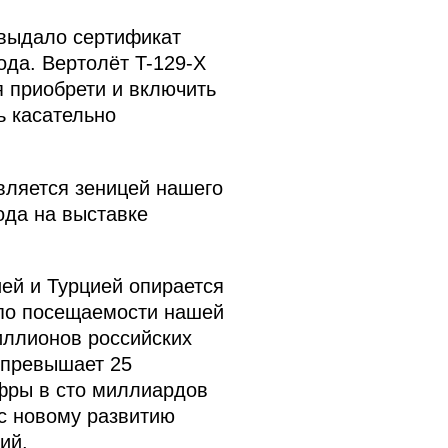
 выдало сертификат
да. Вертолёт T-129-Х
я приобрети и включить
ь касательно
вляется зеницей нашего
ода на выставке
ией и Турцией опирается
 по посещаемости нашей
иллионов российских
 превышает 25
ифры в сто миллиардов
с новому развитию
ий.