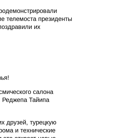
продемонстрировали
ме телемоста президенты
поздравили их
ья!
смического салона
и Реджепа Тайипа
их друзей, турецкую
рома и технические