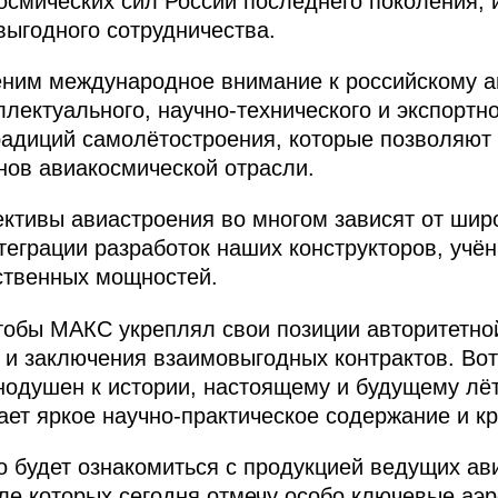
смических сил России последнего поколения, и
ыгодного сотрудничества.
еним международное внимание к российскому а
ллектуального, научно-технического и экспортн
радиций самолётостроения, которые позволяют 
нов авиакосмической отрасли.
ективы авиастроения во многом зависят от ши
нтеграции разработок наших конструкторов, учё
ственных мощностей.
тобы МАКС укреплял свои позиции авторитетно
и заключения взаимовыгодных контрактов. Вот 
нодушен к истории, настоящему и будущему лётн
ает яркое научно-практическое содержание и к
 будет ознакомиться с продукцией ведущих а
сле которых сегодня отмечу особо ключевые аэ