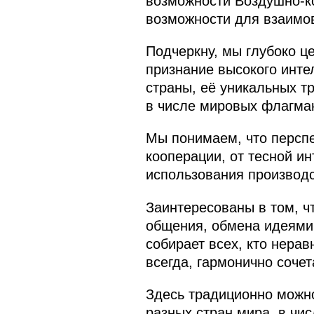
возможности Воздушно-ко
возможности для взаимов
Подчеркну, мы глубоко ц
признание высокого инте
страны, её уникальных т
в числе мировых флагма
Мы понимаем, что персп
кооперации, от тесной и
использования производ
Заинтересованы в том, ч
общения, обмена идеями 
собирает всех, кто нерав
всегда, гармонично сочет
Здесь традиционно можно
разных стран мира, в чи