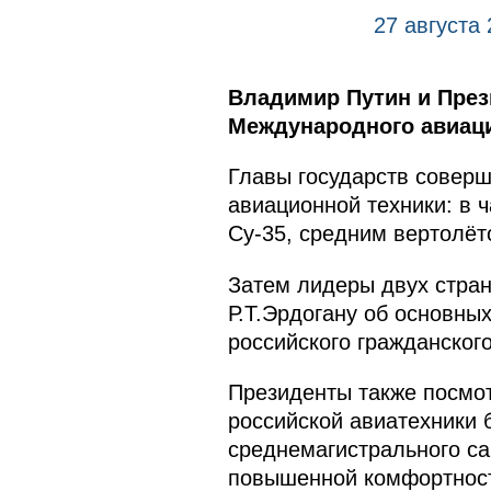
27 августа
Владимир Путин и През
Международного авиаци
Главы государств соверш
авиационной техники: в 
Су-35, средним вертолёт
Затем лидеры двух стран
Р.Т.Эрдогану об основны
российского гражданског
Президенты также посмот
российской авиатехники 
среднемагистрального с
повышенной комфортности