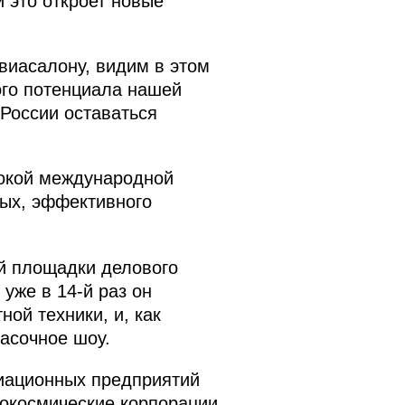
 это откроет новые
виасалону, видим в этом
ого потенциала нашей
России оставаться
рокой международной
ных, эффективного
й площадки делового
уже в 14-й раз он
ой техники, и, как
расочное шоу.
виационных предприятий
рокосмические корпорации