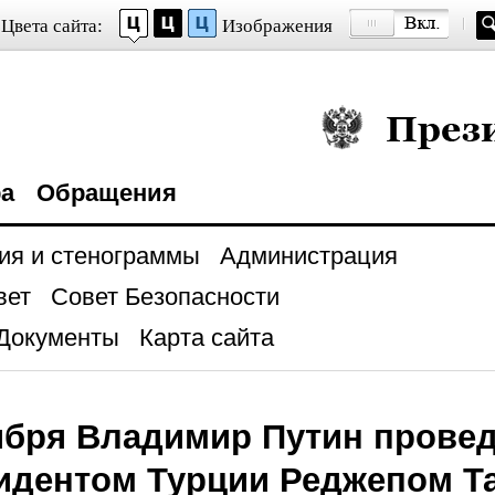
Цвета сайта:
Изображения
Президент Росси
ра
Обращения
ия и стенограммы
Администрация
вет
Совет Безопасности
Документы
Карта сайта
ября Владимир Путин прове
идентом Турции Реджепом Т