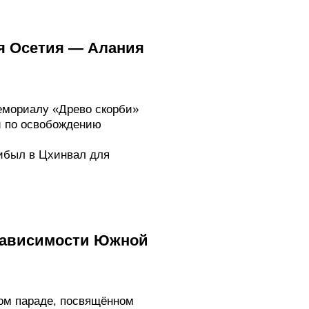
я Осетия — Алания
емориалу «Древо скорби»
и по освобождению
ибыл в Цхинвал для
езависимости Южной
ом параде, посвящённом