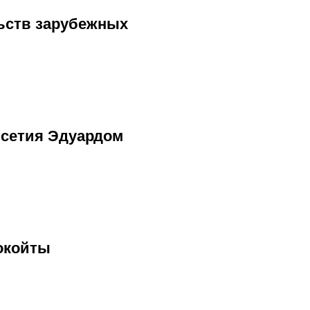
ьств зарубежных
Осетия Эдуардом
окойты