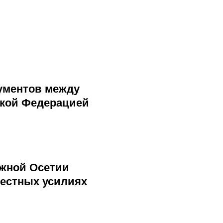
ументов между
ской Федерацией
Южной Осетии
местных усилиях