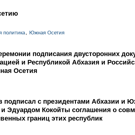
сетию
я политика
,
Южная Осетия
еремонии подписания двусторонних док
ацией и Республикой Абхазия и Россий
ная Осетия
 подписал с президентами Абхазии и 
 и Эдуардом Кокойты соглашения о сов
твенных границ этих республик