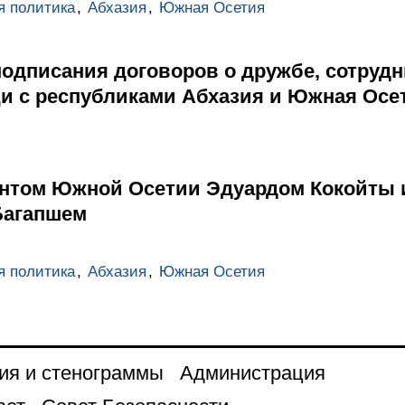
я политика
,
Абхазия
,
Южная Осетия
одписания договоров о дружбе, сотруд
и с республиками Абхазия и Южная Осе
ентом Южной Осетии Эдуардом Кокойты 
Багапшем
я политика
,
Абхазия
,
Южная Осетия
ия и стенограммы
Администрация