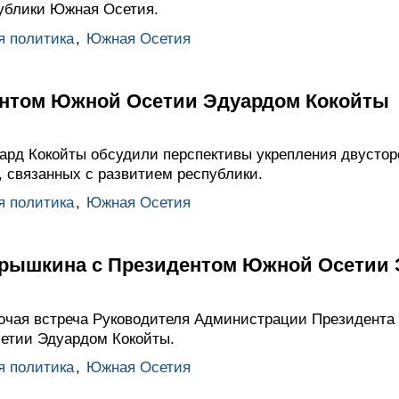
ублики Южная Осетия.
я политика
,
Южная Осетия
ентом Южной Осетии Эдуардом Кокойты
рд Кокойты обсудили перспективы укрепления двусторо
 связанных с развитием республики.
я политика
,
Южная Осетия
арышкина с Президентом Южной Осетии
очая встреча Руководителя Администрации Президента
етии Эдуардом Кокойты.
я политика
,
Южная Осетия