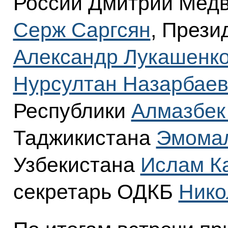
России Дмитрий Медв
Серж Саргсян
, Прези
Александр Лукашенк
Нурсултан Назарбае
Республики
Алмазбек
Таджикистана
Эмома
Узбекистана
Ислам К
секретарь ОДКБ
Нико