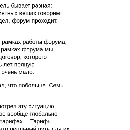
ель бывает разная:
риятных вещах говорим:
идел, форум проходит.
в рамках работы форума,
в рамках форума мы
оговор, которого
ь лет полную
 очень мало.
ал, что побольше. Семь
отрел эту ситуацию.
ое вообще глобально
ех тарифах… Тарифы
 это реальный путь для их