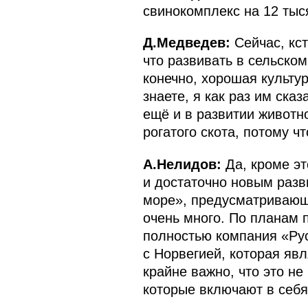
свинокомплекс на 12 тыся
Д.Медведев:
Сейчас, кст
что развивать в сельско
конечно, хорошая культу
знаете, я как раз им ска
ещё и в развитии животно
рогатого скота, потому чт
А.Нелидов:
Да, кроме эт
и достаточно новым раз
море», предусматривающе
очень много. По планам п
полностью компания «Ру
с Норвегией, которая яв
крайне важно, что это н
которые включают в себя