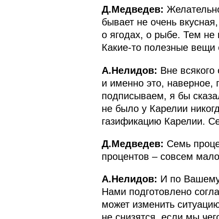
Д.Медведев:
Желательно,
бывает не очень вкусная,
о ягодах, о рыбе. Тем не
Какие‑то полезные вещи
А.Нелидов:
Вне всякого 
и именно это, наверное,
подписываем, я бы сказа
не было у Карелии никог
газификацию Карелии. Се
Д.Медведев:
Семь процен
процентов – совсем мало
А.Нелидов:
И по Вашему
Нами подготовлено согла
может изменить ситуацию
не снизятся, если мы чег