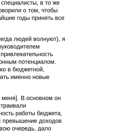
 специалисты, в то же
оворили о том, чтобы
айшие годы принять все
сегда людей волнуют), я
 руководителем
 привлекательность
ионным потенциалом.
ько в бюджетной,
вать именно новые
 меня]. В основном он
страивали
ность работы бюджета,
ас превышение доходов
свою очередь, дало