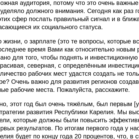
ложная аудитория, потому что это очень важные
 уделяло должного внимания. Сегодня как раз г
тих сфер послать правильный сигнал и в ближ
сающиеся их социального статуса.
 жизни, о зарплате (это те вопросы, которые в
 последнее время Вами как относительно новым
ано для того, чтобы поднять и инвестиционную
красивая, северная, с определённым инвестиц
оличество рабочих мест удастся создать не тол
ре? Очень важно для развития регионов созда
ые рабочие места. Пожалуйста, расскажите.
о, этот год был очень тяжёлым, был первым [у
тратегии развития Республики Карелия. Мы вы
ели, которые должны были повысить эффектив
ервых результатов. По итогам первого года у н
лия будет по концу года 20 процентов, что, в 