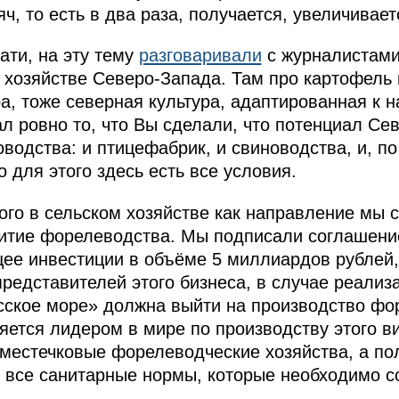
ч, то есть в два раза, получается, увеличивает
ати, на эту тему
разговаривали
с журналистами 
м хозяйстве Северо-Запада. Там про картофель
ра, тоже северная культура, адаптированная к
зал ровно то, что Вы сделали, что потенциал С
водства: и птицефабрик, и свиноводства, и, по
о для этого здесь есть все условия.
ого в сельском хозяйстве как направление мы 
витие форелеводства. Мы подписали соглашени
е инвестиции в объёме 5 миллиардов рублей,
редставителей этого бизнеса, в случае реализа
сское море» должна выйти на производство фо
ляется лидером в мире по производству этого в
е местечковые форелеводческие хозяйства, а п
 все санитарные нормы, которые необходимо со