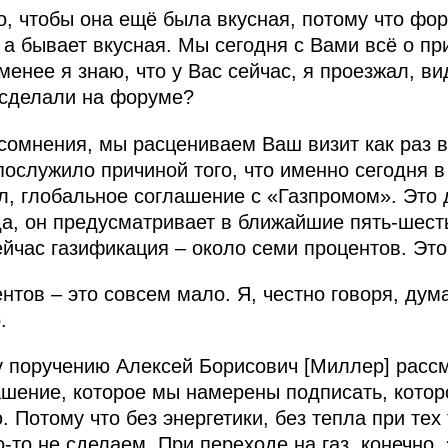
 чтобы она ещё была вкусная, потому что фор
 а бывает вкусная. Мы сегодня с Вами всё о п
 менее я знаю, что у Вас сейчас, я проезжал, в
 сделали на форуме?
сомнения, мы расцениваем Ваш визит как раз 
 послужило причиной того, что именно сегодня 
л, глобальное соглашение с «Газпромом». Это д
да, он предусматривает в ближайшие пять-шест
йчас газификация – около семи процентов. Это
тов – это совсем мало. Я, честно говоря, дум
.
 поручению Алексей Борисович [Миллер] рассм
шение, которое мы намерены подписать, котор
. Потому что без энергетики, без тепла при т
о‑то не сделаем. При переходе на газ, конечно,