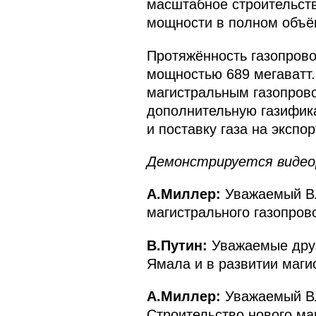
масштабное строительство
мощности в полном объё
Протяжённость газопрово
мощностью 689 мегаватт.
магистральным газопрово
дополнительную газифика
и поставку газа на экспо
Демонстрируется видео
А.Миллер:
Уважаемый Вл
магистрального газопрово
В.Путин:
Уважаемые друз
Ямала и в развитии маги
А.Миллер:
Уважаемый Вл
Строительство нового ма