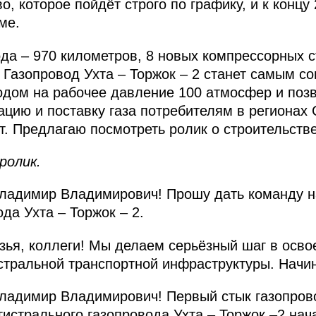
, которое пойдёт строго по графику, и к концу
ме.
да – 970 километров, 8 новых компрессорных 
 Газопровод Ухта – Торжок – 2 станет самым с
дом на рабочее давление 100 атмосфер и позв
цию и поставку газа потребителям в регионах
рт. Предлагаю посмотреть ролик о строительств
ролик.
адимир Владимирович! Прошу дать команду на
да Ухта – Торжок – 2.
ья, коллеги! Мы делаем серьёзный шаг в осв
стральной транспортной инфраструктуры. Начи
адимир Владимирович! Первый стык газопрово
гистрального газопровода Ухта – Торжок –2 нач