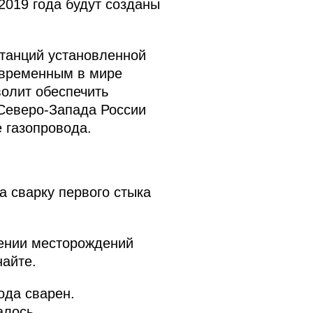
 2019 года будут созданы
станций установленной
овременным в мире
олит обеспечить
 Северо-Запада России
е газопровода.
 сварку первого стыка
оении месторождений
найте.
да сварен.
алось.