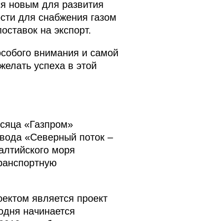
ся новым для развития
сти для снабжения газом
ставок на экспорт.
особого внимания и самой
желать успеха в этой
сяца «Газпром»
овода «Северный поток –
Балтийского моря
транспортную
оектом является проект
одня начинается