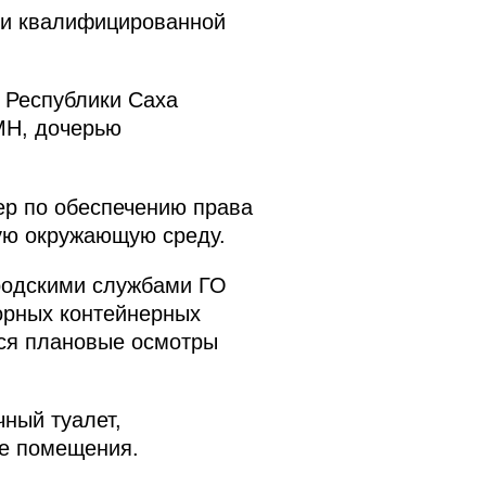
нии квалифицированной
ы Республики Саха
МН, дочерью
ер по обеспечению права
ную окружающую среду.
родскими службами ГО
орных контейнерных
ся плановые осмотры
чный туалет,
ые помещения.