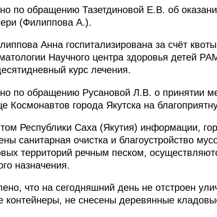
ано по обращению Тазетдиновой Е.В. об оказа
ери (Филиппова А.).
илиппова Анна госпитализирована за счёт квот
вматологии Научного центра здоровья детей РА
есятидневный курс лечения.
ано по обращению Русановой Л.В. о принятии м
це Космонавтов города Якутска на благоприят
том Республики Саха (Якутия) информации, го
ены санитарная очистка и благоустройство мус
овых территорий речным песком, осуществляют
ого назначения.
ено, что на сегодняшний день не отстроен ули
е контейнеры, не снесены деревянные кладов