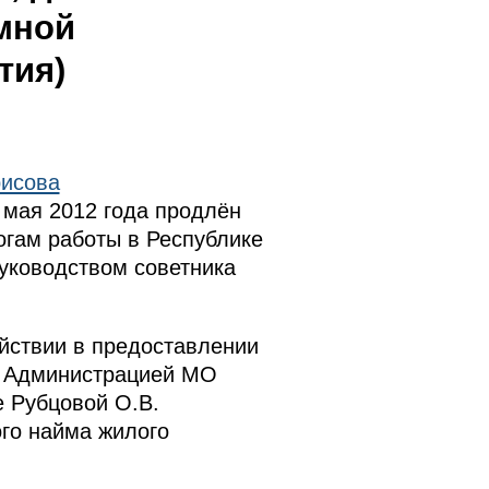
мной
тия)
рисова
 мая 2012 года продлён
тогам работы в Республике
уководством советника
ействии в предоставлении
и. Администрацией МО
е Рубцовой О.В.
ого найма жилого