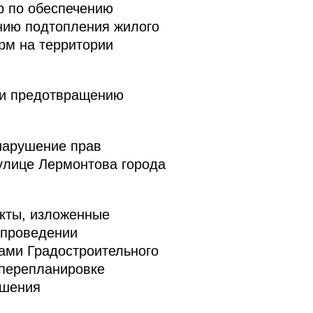
р по обеспечению
нию подтопления жилого
рм на территории
 и предотвращению
нарушение прав
 улице Лермонтова города
кты, изложенные
 проведении
мами Градостроительного
 перепланировке
ешения