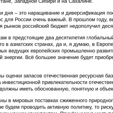
тане, Западной Сибири и на Сахалине.
 дня – это наращивание и диверсификация пос
с для России очень важный. В прошлом году, вы
ия рынков российский бюджет недополучил дес
ам в предстоящие два десятилетия глобальный 
го в азиатских странах, да и, я думаю, в Европ
орых ведущих европейских промышленно развит
й энергии. Всё большее значение будет приобр
мы оценки запасов отечественная ресурсная ба
 инвестиционной привлекательности отечестве
должны иметь обоснованную, понятную и объек
ны в мировых поставках сжиженного природного
не будем проводить активную политику, то риск