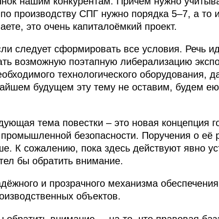
ынок нашим конкурентам. Причём нужно учитыва
 производству СПГ нужно порядка 5–7, а то и 
аете, это очень капиталоёмкий проект.
сли следует сформировать все условия. Речь ид
ть возможную поэтапную либерализацию экспо
еобходимого технологического оборудования, да
жайшем будущем эту тему не оставим, будем е
ующая тема повестки – это новая концепция г
 промышленной безопасности. Поручения о её 
е. К сожалению, пока здесь действуют явно у
отел бы обратить внимание.
адёжного и прозрачного механизма обеспечения
оизводственных объектов.
 обратить внимание, – на то, что правовая баз