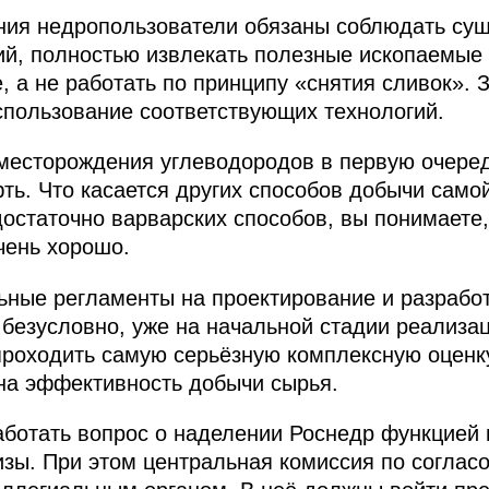
ения недропользователи обязаны соблюдать су
й, полностью извлекать полезные ископаемые
 а не работать по принципу «снятия сливок». 
использование соответствующих технологий.
месторождения углеводородов в первую очере
ефть. Что касается других способов добычи сам
остаточно варварских способов, вы понимаете, 
чень хорошо.
ьные регламенты на проектирование и разрабо
 безусловно, уже на начальной стадии реализа
роходить самую серьёзную комплексную оценку
на эффективность добычи сырья.
аботать вопрос о наделении Роснедр функцией
изы. При этом центральная комиссия по соглас