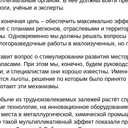
оллегиальным органом. В неё должны войти пр
оги, учёные и эксперты.
 конечная цель – обеспечить максимально эфф
её с планами регионов, отраслевыми и террит
ры. Одновременно мы должны решать вопросы
ологоразведочные работы в малоизученных, но 
ставит вопрос о стимулировании развития мест
пасами. При этом мы, конечно, будем руковод
, и специалистам они хорошо известны. Именн
тся льготы, решение по которым было принято 
ботают эти механизмы.
обыче из трудноизвлекаемых залежей растёт сп
е технологии, на инновационное оборудование
 места в металлургической, химической промы
 такой мультипликативный эффект показали пр