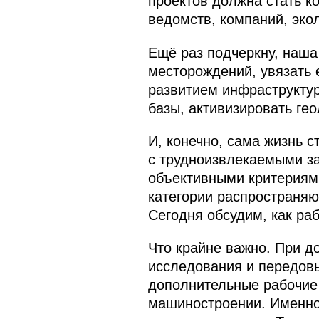
проектов должна стать к
ведомств, компаний, экол
Ещё раз подчеркну, наша
месторождений, увязать 
развитием инфраструкту
базы, активизировать ге
И, конечно, сама жизнь 
с трудноизвлекаемыми за
объективными критериями
категории распространяю
Сегодня обсудим, как ра
Что крайне важно. При д
исследования и передовы
дополнительные рабочие
машиностроении. Именно