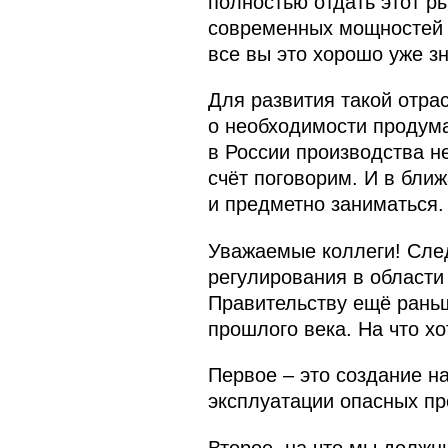
полностью отдать этот р
современных мощностей по
все вы это хорошо уже зн
Для развития такой отра
о необходимости продума
в России производства н
счёт поговорим. И в бли
и предметно заниматься.
Уважаемые коллеги! След
регулирования в области
Правительству ещё раньш
прошлого века. На что х
Первое – это создание н
эксплуатации опасных пр
Второе, на что мы должны