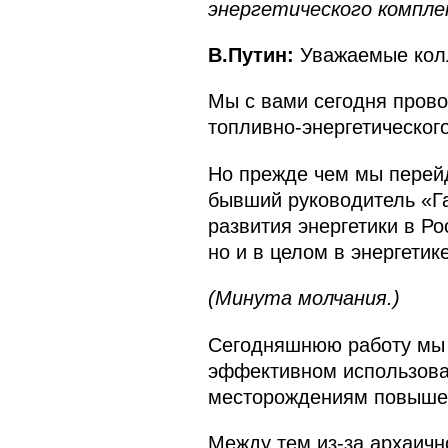
энергетического компле
В.Путин:
Уважаемые кол
Мы с вами сегодня прово
топливно-энергетическог
Но прежде чем мы перейдё
бывший руководитель «Га
развития энергетики в Ро
но и в целом в энергетик
(Минута молчания.)
Сегодняшнюю работу мы н
эффективном использован
месторождениям повышен
Между тем из‑за архаичн