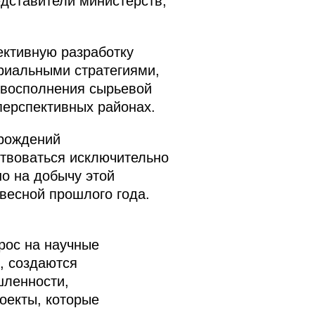
едставители министерств,
ективную разработку
ориальными стратегиями,
 восполнения сырьевой
перспективных районах.
орождений
ствоваться исключительно
о на добычу этой
весной прошлого года.
рос на научные
, создаются
шленности,
оекты, которые