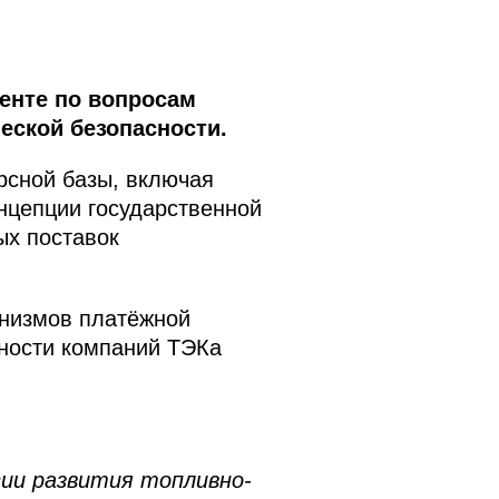
енте по вопросам
еской безопасности.
рсной базы, включая
нцепции государственной
ых поставок
анизмов платёжной
ьности компаний ТЭКа
ии развития топливно-