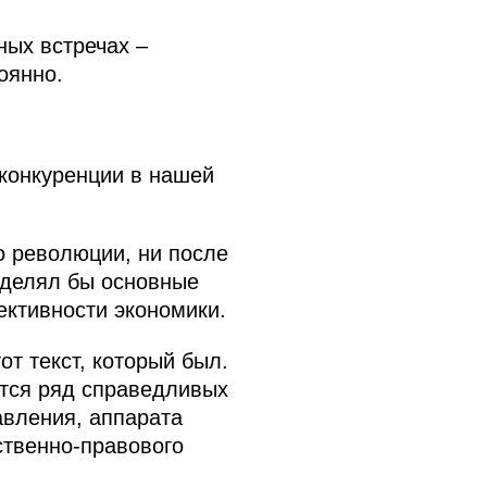
ных встречах –
оянно.
 конкуренции в нашей
о революции, ни после
ределял бы основные
ктивности экономики.
т текст, который был.
ется ряд справедливых
авления, аппарата
ственно-правового