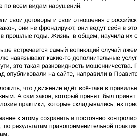
е по всем видам нарушений.
ели свои договоры и свои отношения с российс
закон, они не фрондируют, они ведут себя в эт
 в прошлые годы. Жизнь, в общем, научила их о
ьше встречается самый вопиющий случай лжема
лю навязывают какие-то дополнительные услуг
ути, это такая разновидность мошенничества. П
ад опубликовали на сайте, направили в Правите
ложить, что движение идёт всё-таки в правиль
жным. А сам закон, который принят, был принят
лохие практики, которые складывались, их прес
ние к этому сохранить и постоянно контролир
я, по результатам правоприменительной практи
ам.