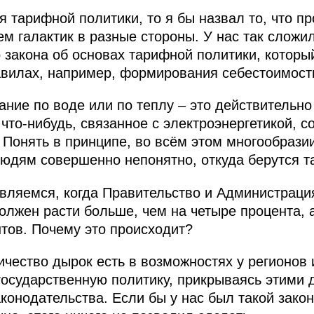
я тарифной политики, то я бы назвал то, что п
м галактик в разные стороны. У нас так сложил
о закона об основах тарифной политики, которы
авилах, например, формирования себестоимост
вание по воде или по теплу – это действительн
 что-нибудь, связанное с электроэнергетикой, 
 Понять в принципе, во всём этом многообрази
 людям совершенно непонятно, откуда берутся 
ивляемся, когда Правительство и Администраци
должен расти больше, чем на четыре процента, 
нтов. Почему это происходит?
ичество дырок есть в возможностях у регионов 
осударственную политику, прикрываясь этими 
онодательства. Если бы у нас был такой закон