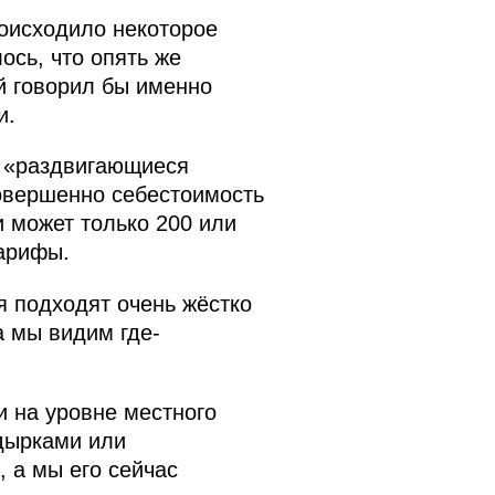
роисходило некоторое
ось, что опять же
й говорил бы именно
и.
о «раздвигающиеся
совершенно себестоимость
и может только 200 или
тарифы.
я подходят очень жёстко
а мы видим где-
и на уровне местного
дырками или
, а мы его сейчас