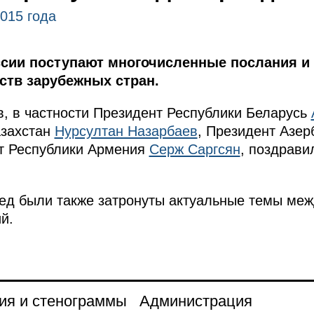
2015 года
ссии поступают многочисленные послания и 
ств зарубежных стран.
, в частности Президент Республики Беларусь
азахстан
Нурсултан Назарбаев
, Президент Азер
нт Республики Армения
Серж Саргсян
, поздрави
ед были также затронуты актуальные темы меж
й.
ия и стенограммы
Администрация