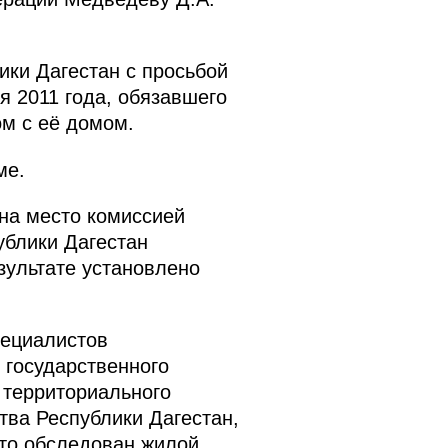
ики Дагестан с просьбой
я 2011 года, обязавшего
ом с её домом.
ме.
на место комиссией
ублики Дагестан
зультате установлено
пециалистов
 государственного
 территориального
тва Республики Дагестан,
сто обследован жилой