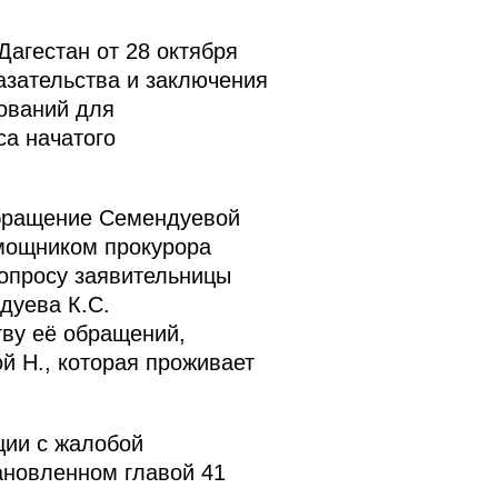
агестан от 28 октября
азательства и заключения
ований для
са начатого
обращение Семендуевой
омощником прокурора
опросу заявительницы
дуева К.С.
тву её обращений,
й Н., которая проживает
ции с жалобой
ановленном главой 41