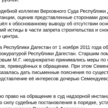
дебной коллегии Верховного Суда Республики Д
станции, оценив представленные сторонами док
шёл к обоснованному выводу об отсутствии осн
ий истицы в части запрета строительства и сно
 центра.
 Республики Дагестан от 1 ноября 2011 года 
рокуратурой Республики Дагестан. Старшим п
овым М.Г. неоднократно принимались меры по 
ов, приведённых в обращении. При этом Семен
казалась дать письменные пояснения по сущес
едставление её интересов дочерью Семендуево
о право на обращение в суд надзорной инстан
ю силу судебные постановления в порядке, уст