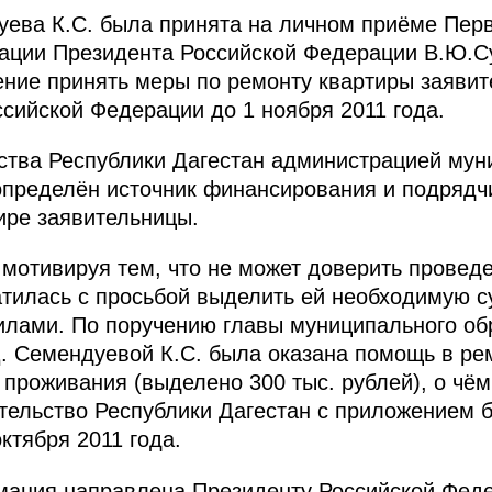
уева К.С. была принята на личном приёме Пе
ации Президента Российской Федерации В.Ю.С
ние принять меры по ремонту квартиры заявит
сийской Федерации до 1 ноября 2011 года.
ства Республики Дагестан администрацией мун
определён источник финансирования и подрядч
ире заявительницы.
мотивируя тем, что не может доверить провед
атилась с просьбой выделить ей необходимую 
илами. По поручению главы муниципального об
 Семендуевой К.С. была оказана помощь в ре
проживания (выделено 300 тыс. рублей), о чём
ельство Республики Дагестан с приложением б
ктября 2011 года.
ация направлена Президенту Российской Феде