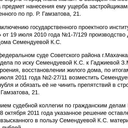
 предмет нанесения ему ущерба застройщиками
нного по пр. Р. Гамзатова, 21.
аключению государственного проектного инстит
 от 19 июля 2010 года №1-7/129 производство 
дома Семендуевой К.С.
 федеральном суде Советского района г.Махачк
ела по иску Семендуевой К.С. к Гаджиевой З.М
троения, восстановлении жилого дома, по итога
июля 2011 года №2-27/11 возместить Семендуе
убля и обязать её не чинить препятствий в стр
.Гамзатова, 21.
ием судебной коллегии по гражданским делам 
28 октября 2011 года указанное решение оставл
взысканного в пользу Семендуевой К.С. матер
 рублей.