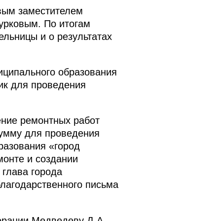
рвым заместителем
урковым. По итогам
ельницы и о результатах
иципального образования
ик для проведения
ение ремонтных работ
сумму для проведения
разования «город
монте и создании
 глава города
лагодарственного письма
рации Медведеву Д.А.