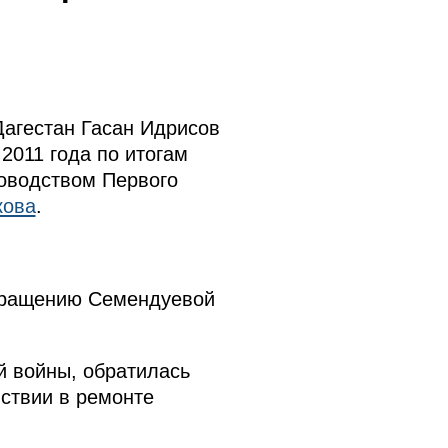
Дагестан Гасан Идрисов
2011 года по итогам
ководством Первого
кова
.
обращению Семендуевой
й войны, обратилась
ствии в ремонте