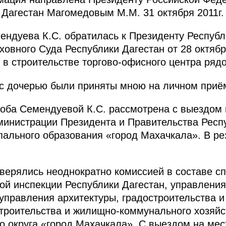
Дагестан Магомедовым М.М. 31 октября 2011г.
мендуева К.С. обратилась к Президенту Республ
овного Суда Республики Дагестан от 28 октябр
й в строительстве торгово-офисного центра ряд
 с дочерью были приняты мною на личном приё
оба Семендуевой К.С. рассмотрена с выездом 
министрации Президента и Правительства Респ
ального образования «город Махачкала». В ре
верялись неоднократно комиссией в составе с
й инспекции Республики Дагестан, управления
 управления архитектуры, градостроительства и
троительства и жилищно-коммунального хозяйс
о округа «город Махачкала». С выездом на ме