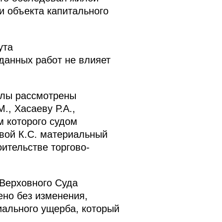
 объекта капитального
ута
данных работ не влияет
алы рассмотрены
., Хасаеву Р.А.,
м которого судом
вой К.С. материальный
оительстве торгово-
Верховного Суда
ено без изменения,
иального ущерба, который