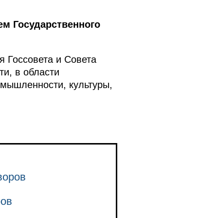
ем Государственного
я Госсовета и Совета
ти, в области
омышленности, культуры,
воров
ров