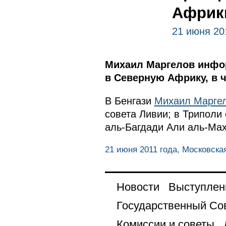
Африк
21 июня 20
Михаил Маргелов инфор
в Северную Африку, в ч
В Бенгази
Михаил Марге
совета Ливии; в Триполи
аль-Багдади Али аль-Ма
21 июня 2011 года, Московска
Новости
Выступлен
Государственный Со
Комиссии и советы